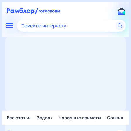
Поиск по интернету
Все статьи
Зодиак
Народные приметы
Сонник