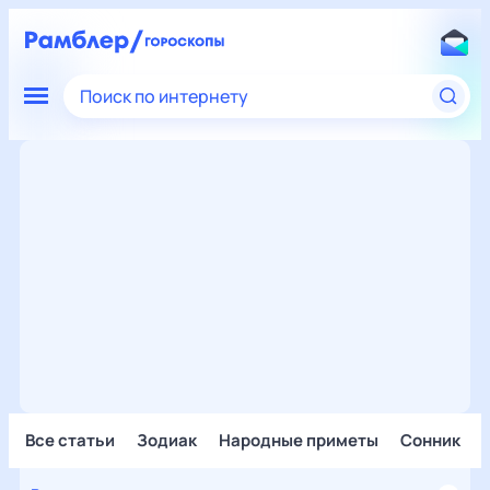
Поиск по интернету
Все статьи
Зодиак
Народные приметы
Сонник