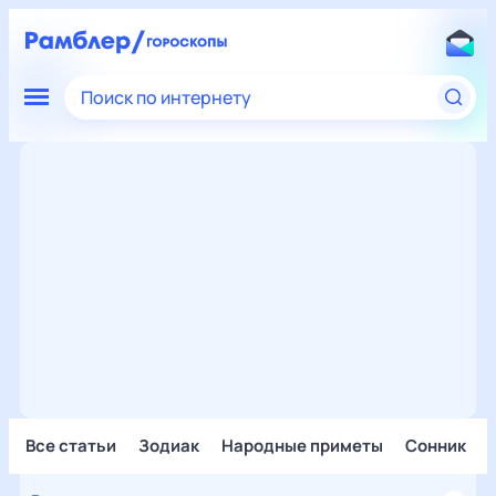
Поиск по интернету
Все статьи
Зодиак
Народные приметы
Сонник