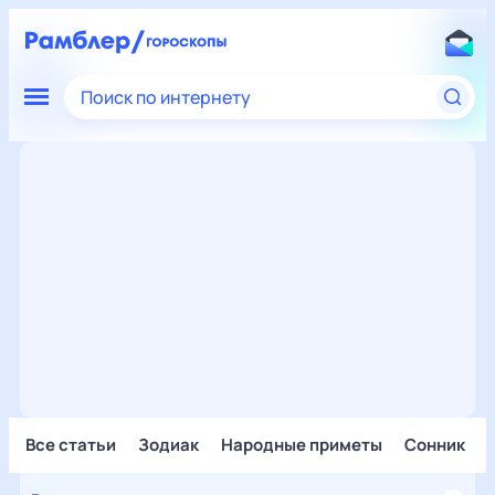
Поиск по интернету
Все статьи
Зодиак
Народные приметы
Сонник