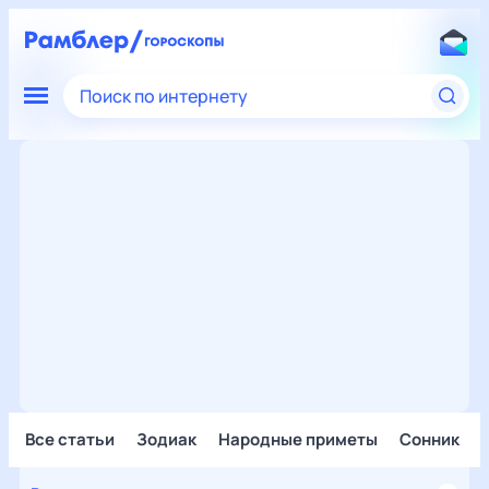
Поиск по интернету
Все статьи
Зодиак
Народные приметы
Сонник