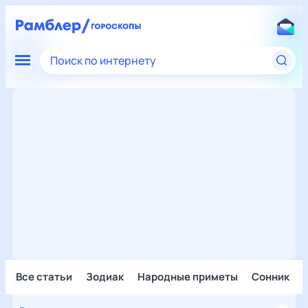
Поиск по интернету
Все статьи
Зодиак
Народные приметы
Сонник