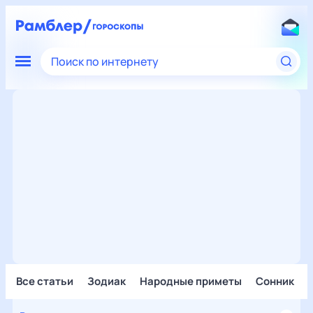
Поиск по интернету
Все статьи
Зодиак
Народные приметы
Сонник