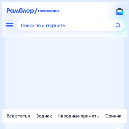
Поиск по интернету
Все статьи
Зодиак
Народные приметы
Сонник