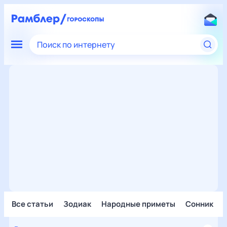
Поиск по интернету
Все статьи
Зодиак
Народные приметы
Сонник