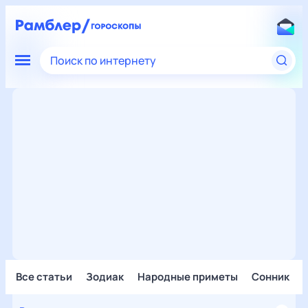
Поиск по интернету
Все статьи
Зодиак
Народные приметы
Сонник