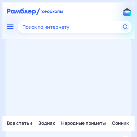
Поиск по интернету
Все статьи
Зодиак
Народные приметы
Сонник