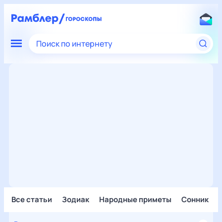
Поиск по интернету
Все статьи
Зодиак
Народные приметы
Сонник