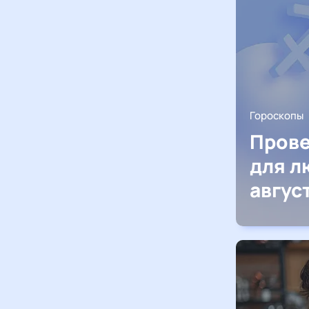
Гороскопы
Прове
для л
авгус