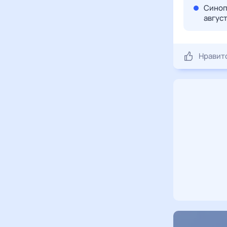
Синоп
авгус
Нравит