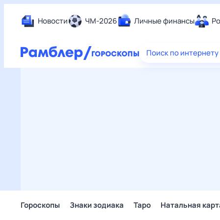
Новости
ЧМ-2026
Личные финансы
Ро
Еда
Поиск по интернету
Здор
Разв
Дом 
Спор
Карь
Авто
Техн
Жизн
Сбер
Горо
Гороскопы
Знаки зодиака
Таро
Натальная карт