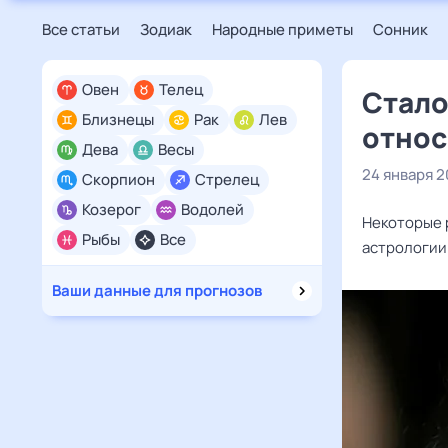
Все статьи
Зодиак
Народные приметы
Сонник
Овен
Телец
Стало
Близнецы
Рак
Лев
относ
Дева
Весы
24 января 
Скорпион
Стрелец
Козерог
Водолей
Некоторые 
Рыбы
Все
астрологии 
Ваши данные для прогнозов