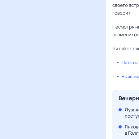
своего астр
говорит.
Несмотря н
знаменитост
Читайте та
Пять па
Выяснил
Вечерн
Лушни
посту
Янков
в Гол