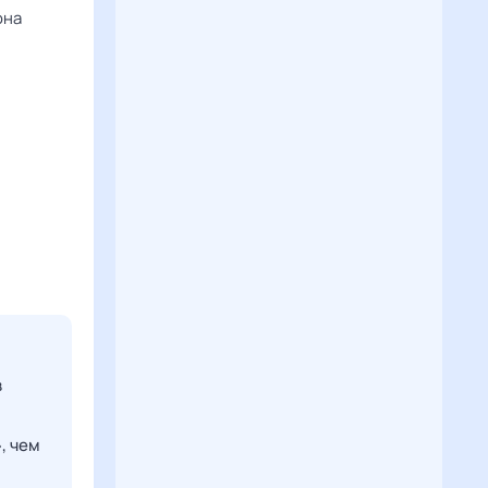
она
в
, чем