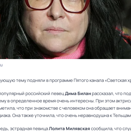
ru
ующую тему подняли в программе Пятого канала «Светская х
 популярный российский певец
Дима Билан
рассказал, что по
ему в определенное время очень интересны. При этом актри
метила, что при знакомстве с человеком она обращает внима
диака. Она также уточнила, что очень неравнодушна к Тельцам
редь, эстрадная певица
Лолита Милявская
сообщила, что слу