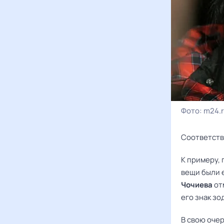
Фото:
m24.
Соответств
К примеру,
вещи были 
Чочиева
от
его знак зо
В свою оче