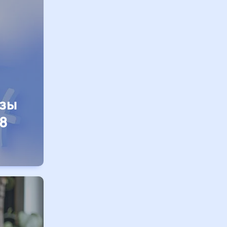
изы
8