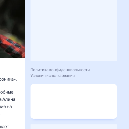
Политика конфиденциальности
Условия использования
роника».
добные
са
Алина
ние на
.
шает