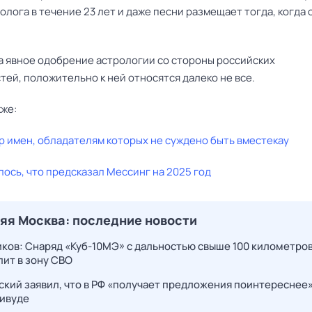
олога в течение 23 лет и даже песни размещает тогда, когда 
а явное одобрение астрологии со стороны российских
ей, положительно к ней относятся далеко не все.
кже:
р имен, обладателям которых не суждено быть вместекау
ось, что предсказал Мессинг на 2025 год
яя Москва: последние новости
ков: Снаряд «Куб-10МЭ» с дальностью свыше 100 километро
пит в зону СВО
ский заявил, что в РФ «получает предложения поинтереснее»
ливуде