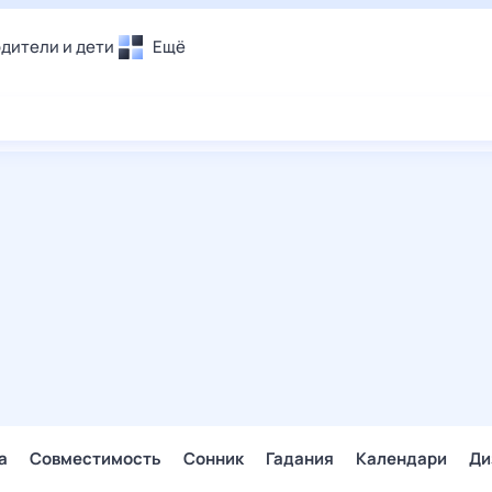
дители и дети
Ещё
Почта
овье
Поиск
лечения и отдых
Погода
и уют
ТВ-программа
т
ера
ологии и тренды
енные ситуации
егаем вместе
скопы
Помощь
а
Совместимость
Сонник
Гадания
Календари
Ди