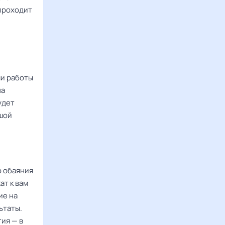
проходит
ми работы
на
удет
ьшой
о обаяния
ат к вам
ие на
ьтаты.
ия — в