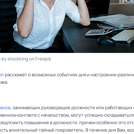
 by stockking on Freepik
оп
расскажет о возможных событиях дня и настроении различ
ака.
Овнов
, занимающих руководящие должности или работающих 
венном контакте с начальством, могут успешно складываться
предложить повышение в должности, причем особенно это отн
 есть влиятельный тайный покровитель. В течение дня Вам, во