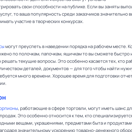
рировать свои способности на публике. Если вы заняты вып
услуг, то ваша популярность среди заказчиков значительно в
имать участие в творческих конкурсах.
сы
могут преуспеть в наведении порядка на рабочем месте. К
жено по полочкам, папочкам, ящичкам то вы сможете быстро 
решать текущие вопросы. Это особенно касается тех, кто ра
личеством деталей, документов — для того чтобы найти нужн
ребуется много времени. Хорошее время для подготовки отче
ии.
он
корпионы
, работающие в сфере торговли, могут иметь шанс д
продаж. Это особенно относится к тем, кто специализируетс
одными вещами, украшениями, предметами быта и продуктам
лагодаря значительному ускорению товарно-денежного обор