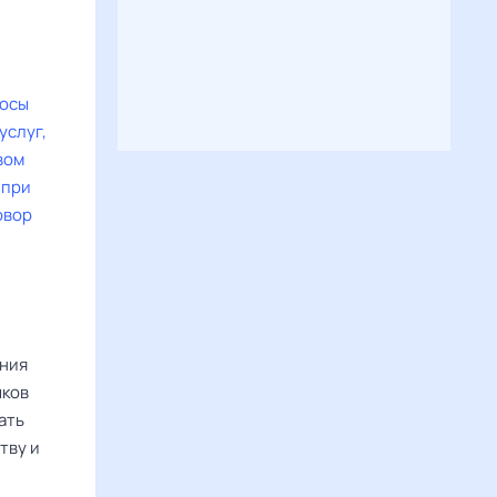
росы
услуг,
вом
 при
овор
ения
ыков
ать
тву и