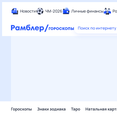
Новости
ЧМ-2026
Личные финансы
Ро
Еда
Поиск по интернету
Здор
Разв
Дом 
Спор
Карь
Авто
Техн
Жизн
Сбер
Горо
Гороскопы
Знаки зодиака
Таро
Натальная карт