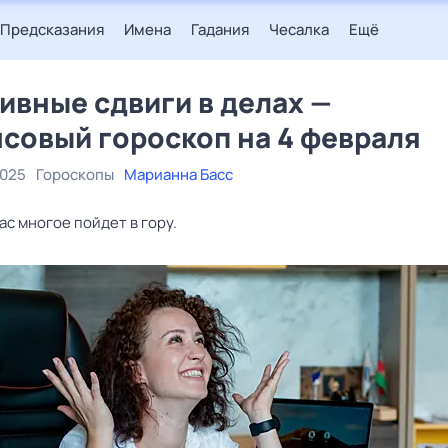
Предсказания
Имена
Гадания
Чесалка
Ещё
ивные сдвиги в делах —
совый гороскоп на 4 февраля
2025
Гороскопы
Марианна Басс
ас многое пойдет в гору.