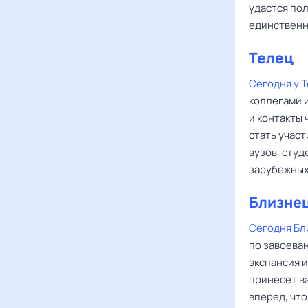
удастся по
единственн
Телец
Сегодня у 
коллегами 
и контакты
стать учас
вузов, студ
зарубежных
Близне
Сегодня Бл
по завоеван
экспансия и
принесет ва
вперед, чт