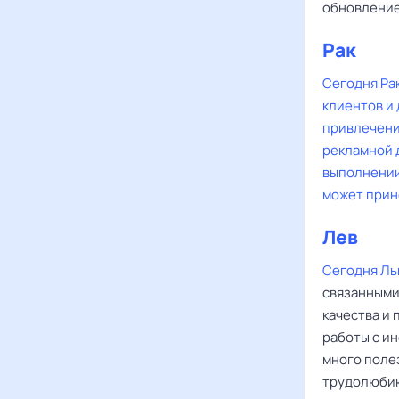
обновление
Рак
Сегодня Ра
клиентов и 
привлечени
рекламной 
выполнении
может прин
Лев
Сегодня Ль
связанными
качества и
работы с ин
много поле
трудолюбию