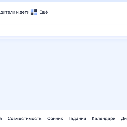
дители и дети
Ещё
Почта
овье
Поиск
лечения и отдых
Погода
и уют
ТВ-программа
т
ера
ологии и тренды
енные ситуации
егаем вместе
скопы
Помощь
а
Совместимость
Сонник
Гадания
Календари
Ди