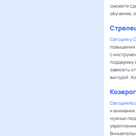
сможете сд
обучение, 
Стреле
Сегодня у 
повышения 
с инструмен
поддержку 
зависеть о
выгодой. Х
Козерог
Сегодня Ко
и внимания
нужных люде
укреплении
Внимательн