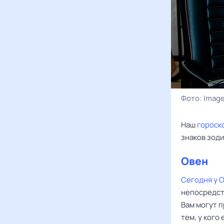
Фото:
Image
Наш
гороск
знаков зоди
Овен
Сегодня у 
непосредст
Вам могут 
тем, у кого