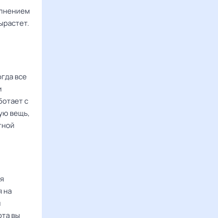
олнением
ырастет.
огда все
и
ботает с
ую вещь,
тной
ля
я на
и
ота вы