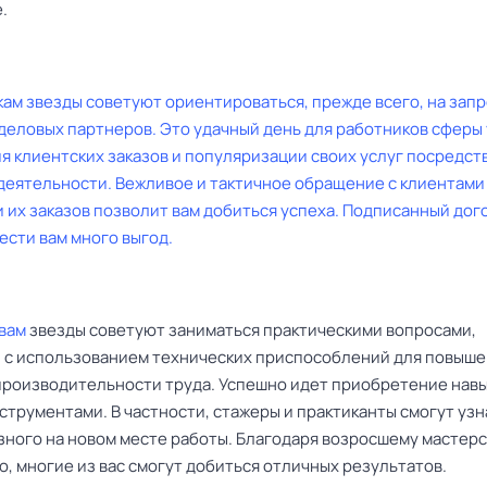
.
кам
звезды советуют ориентироваться, прежде всего, на зап
деловых партнеров. Это удачный день для работников сферы 
я клиентских заказов и популяризации своих услуг посредст
деятельности. Вежливое и тактичное обращение с клиентами
 их заказов позволит вам добиться успеха. Подписанный дог
ести вам много выгод.
вам
звезды советуют заниматься практическими вопросами,
 с использованием технических приспособлений для повыш
 производительности труда. Успешно идет приобретение нав
струментами. В частности, стажеры и практиканты смогут узн
зного на новом месте работы. Благодаря возросшему мастерс
, многие из вас смогут добиться отличных результатов.