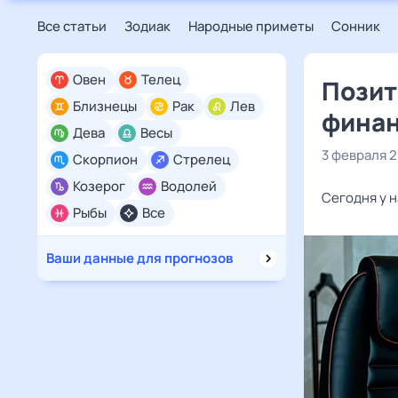
Все статьи
Зодиак
Народные приметы
Сонник
Овен
Телец
Позит
Близнецы
Рак
Лев
финан
Дева
Весы
3 февраля 
Скорпион
Стрелец
Козерог
Водолей
Сегодня у н
Рыбы
Все
Ваши данные для прогнозов