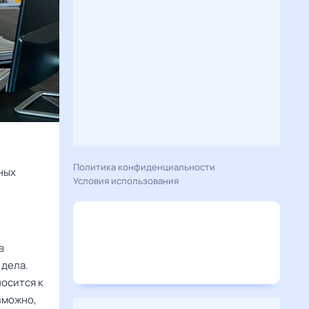
Политика конфиденциальности
ных
Условия использования
в
 дела.
осится к
зможно,