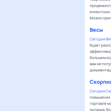
продемонст
клиентских 
Можно прин
Весы
Сегодня Ве
будет разло
эффективно 
большим ко
вам не пот
документац
Скорпи
Сегодня С
повышения 
торговле м
питания. Б