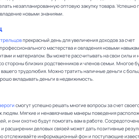
елать незапланированную оптовую закупку товара. Успешно 
овладение новыми знаниями.
ц
Стрельцов
прекрасный день для увеличения доходов за счет
профессионального мастерства и овладения новыми навыка
тами и материалом. Вы можете рассчитывать на свои силы и 
со стороны близких родственников и членов семьи. Многое б
т вашего трудолюбия. Можно тратить наличные деньги с бол
орошо вкладывать деньги в недвижимость.
зероги
смогут успешно решать многие вопросы за счет своег
 к людям. Мягкие и ненавязчивые манеры поведения располож
й, и они охотно будут помогать вам в работе. Сосредоточен
 и расширении деловых связей может дать позитивные резул
о отслеживайте информационный фон и поступающие извест