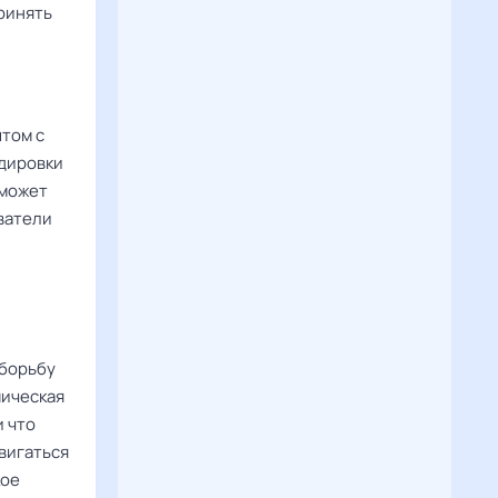
ринять
том с
ндировки
 может
ватели
 борьбу
мическая
и что
двигаться
кое