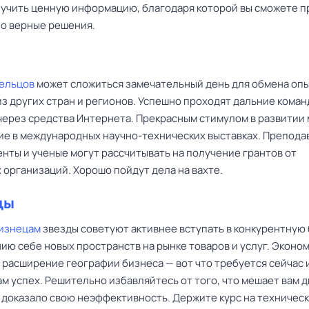
лучить ценную информацию, благодаря которой вы сможете п
о верные решения.
Тельцов
может сложиться замечательный день для обмена опы
из других стран и регионов. Успешно проходят дальние кома
 через средства Интернета. Прекрасным стимулом в развитии
тие в международных научно-технических выставках. Препода
енты и ученые могут рассчитывать на получение грантов от
 организаций. Хорошо пойдут дела на вахте.
цы
изнецам
звезды советуют активнее вступать в конкурентную
ию себе новых пространств на рынке товаров и услуг. Эконо
 расширение географии бизнеса — вот что требуется сейчас 
м успех. Решительно избавляйтесь от того, что мешает вам 
о доказало свою неэффективность. Держите курс на техничес