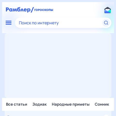
Поиск по интернету
Все статьи
Зодиак
Народные приметы
Сонник