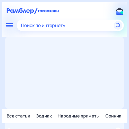
Поиск по интернету
Все статьи
Зодиак
Народные приметы
Сонник