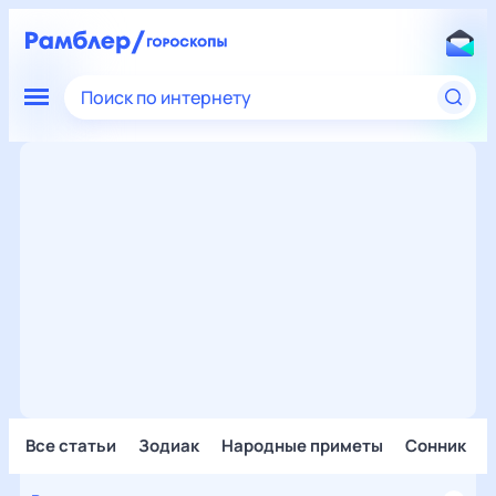
Поиск по интернету
Все статьи
Зодиак
Народные приметы
Сонник