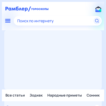
Поиск по интернету
Все статьи
Зодиак
Народные приметы
Сонник