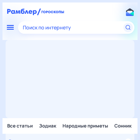
Поиск по интернету
Все статьи
Зодиак
Народные приметы
Сонник