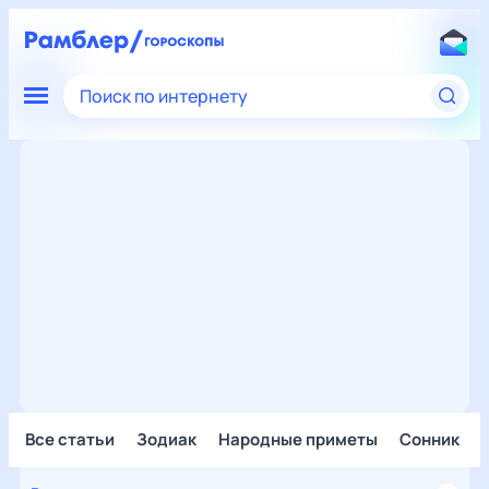
Поиск по интернету
Все статьи
Зодиак
Народные приметы
Сонник