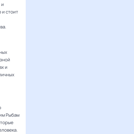
 и
 и стоит
ва.
ных
язной
ах и
личных
о
гим Рыбам
оторые
еловека.