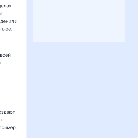
делах
не
едения и
ть ее.
своей
т
оздают
ет
пример,