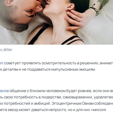
c.diller
оп
советует проявлять осмотрительность в решениях, внима
 к деталям и не поддаваться импульсивным эмоциям.
Овнов
общение с близким человеком будет ровнее, если они 
ль свою потребность в лидерстве, самовыражении, удовлетв
ых потребностей и амбиций. Эгоцентричным Овнам соблюде
ета звезд может даваться непросто, но и для них «миссия