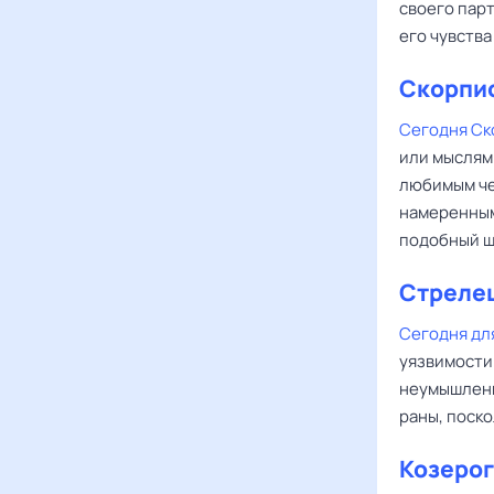
своего пар
его чувства
Скорпи
Сегодня С
или мыслям
любимым че
намеренным
подобный ш
Стреле
Сегодня дл
уязвимости
неумышленн
раны, поско
Козерог