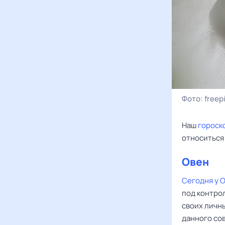
Фото:
freepi
Наш
гороск
относиться
Овен
Сегодня у 
под контро
своих личн
данного сов