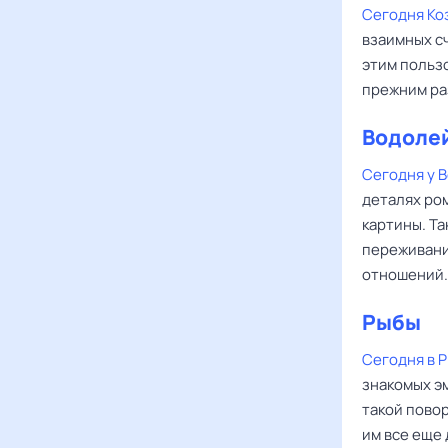
Сегодня Ко
взаимных с
этим польз
прежним ра
Водоле
Сегодня у 
деталях ро
картины. Та
переживани
отношений.
Рыбы
Сегодня в 
знакомых э
такой повор
им все еще 