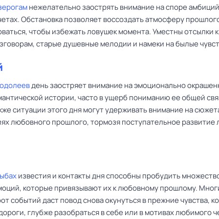
зерогам
нежелательно заострять внимание на споре амбиций
четах. Обстановка позволяет воссоздать атмосферу прошлого
оваться, чтобы избежать ловушек момента. Уместны отсылки к
зговорам, старые душевные мелодии и намеки на былые чувст
й
Водолеев
день заостряет внимание на эмоционально окрашен
мантической истории, часто в ущерб пониманию ее общей св
кже ситуации этого дня могут удерживать внимание на сюжет
ях любовного прошлого, тормозя поступательное развитие 
Рыбах
известия и контакты дня способны пробудить множеств
моций, которые привязывают их к любовному прошлому. Мно
от событий даст повод снова окунуться в прежние чувства, к
дороги, глубже разобраться в себе или в мотивах любимого ч