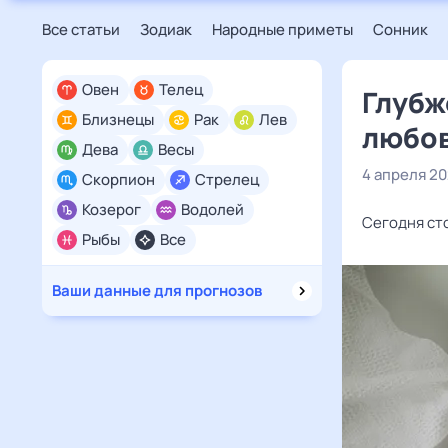
Все статьи
Зодиак
Народные приметы
Сонник
Овен
Телец
Глубж
Близнецы
Рак
Лев
любов
Дева
Весы
4 апреля 2
Скорпион
Стрелец
Козерог
Водолей
Сегодня сто
Рыбы
Все
Ваши данные для прогнозов