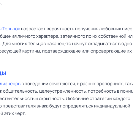
.
я Тельцов
возрастает вероятность получения любовных писе
общения личного характера, затеянного по их собственной и
. Для многих Тельцов наконец-то начнут складываться в одно
ресующей картины, подтверждающие или опровергающие их
цы
Близнецов
в поведении сочетаются, в разных пропорциях, так
как общительность, целеустремленность, потребность в пони
увствительность и скрытность. Любовные стратегии каждого
о представителя знака будут определяться индивидуальной
й этих черт.