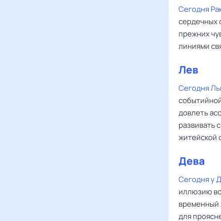
Сегодня Ра
сердечных 
прежних чу
линиями свя
Лев
Сегодня Ль
событийной
довлеть ас
развивать 
житейской 
Дева
Сегодня у 
иллюзию во
временный 
для проясн