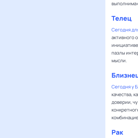
выполнима»
Телец
Сегодня дл
активного 
инициативе
пазлы инте
мысли.
Близне
Сегодня у 
качества, 
доверии, ч
конкретног
комбинацие
Рак