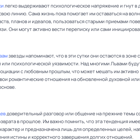
ки
легко выдерживают психологическое напряжение и гнут в 
свою линию. Сама жизнь пока помогает им оставаться на вол
вств, планов и идеалов, пользоваться старыми приемами пов
зи. Они могут активно вести переписку или сами инициирова
вам
звезды напоминают, что в эти сутки они остаются в зоне 
 или психологической уязвимости. Над многими Львами буду
социации с любовным прошлым, что может мешать им активно
свои романтические отношения на обновленной духовной или
основе.
Дев
доверительный разговор или общение на прежние темы с
зврата в прошлое. Им важно помнить, что эта тенденция име
характер и предназначена лишь для определенных целей, на
ения истины и корректного завершения долгих отношений.