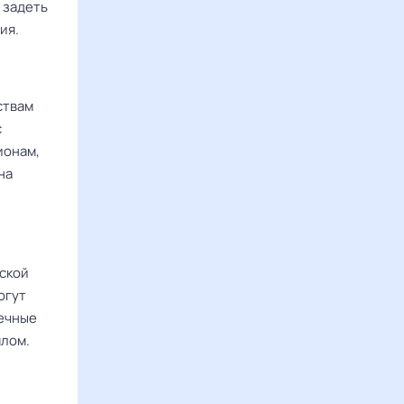
 задеть
ия.
ствам
с
ионам,
на
ской
огут
дечные
шлом.