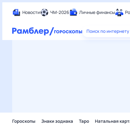
Новости
ЧМ-2026
Личные финансы
Ро
Еда
Поиск по интернету
Здор
Разв
Дом 
Спор
Карь
Авто
Техн
Жизн
Сбер
Горо
Гороскопы
Знаки зодиака
Таро
Натальная карт