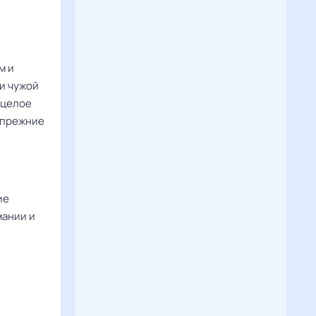
м и
ли чужой
 целое
 прежние
ие
мании и