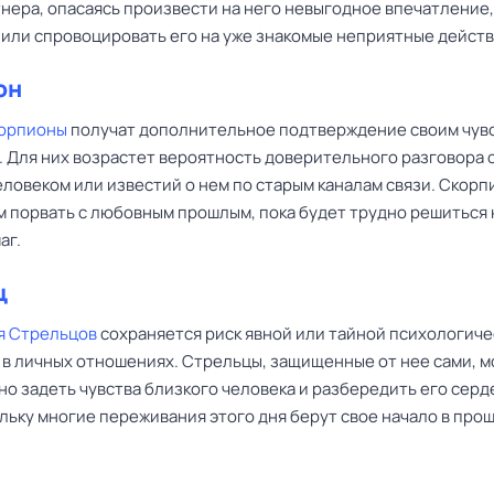
тнера, опасаясь произвести на него невыгодное впечатление,
 или спровоцировать его на уже знакомые неприятные действ
он
корпионы
получат дополнительное подтверждение своим чув
. Для них возрастет вероятность доверительного разговора 
ловеком или известий о нем по старым каналам связи. Скорп
 порвать с любовным прошлым, пока будет трудно решиться 
аг.
ц
я Стрельцов
сохраняется риск явной или тайной психологиче
 в личных отношениях. Стрельцы, защищенные от нее сами, м
о задеть чувства близкого человека и разбередить его сер
льку многие переживания этого дня берут свое начало в про