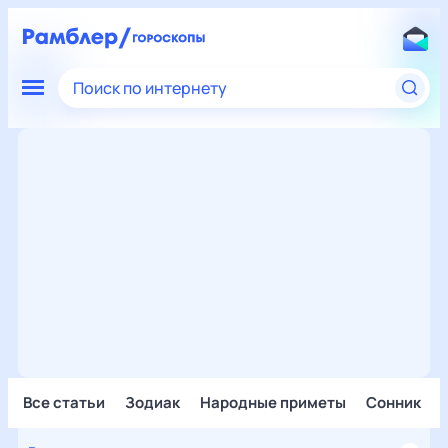
Поиск по интернету
Все статьи
Зодиак
Народные приметы
Сонник