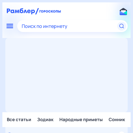
Поиск по интернету
Все статьи
Зодиак
Народные приметы
Сонник