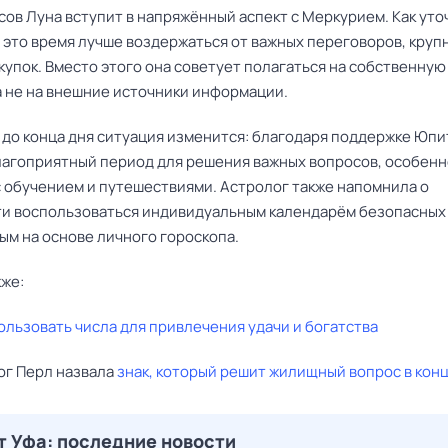
часов Луна вступит в напряжённый аспект с Меркурием. Как ут
 это время лучше воздержаться от важных переговоров, круп
купок. Вместо этого она советует полагаться на собственную
а не на внешние источники информации.
и до конца дня ситуация изменится: благодаря поддержке Юп
лагоприятный период для решения важных вопросов, особенн
с обучением и путешествиями. Астролог также напомнила о
и воспользоваться индивидуальным календарём безопасных 
ым на основе личного гороскопа.
кже:
ользовать числа для привлечения удачи и богатства
ог Перл назвала
знак, который решит жилищный вопрос в кон
т Уфа: последние новости