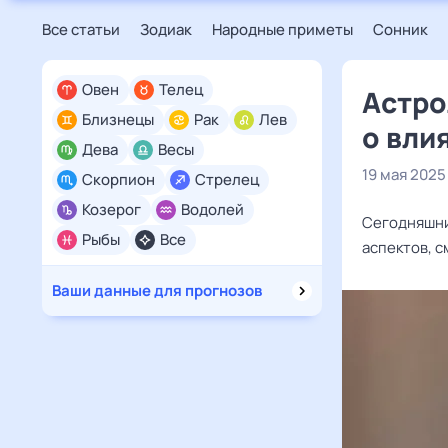
Все статьи
Зодиак
Народные приметы
Сонник
Овен
Телец
Астро
Близнецы
Рак
Лев
о вли
Дева
Весы
19 мая 2025
Скорпион
Стрелец
Козерог
Водолей
Сегодняшни
Рыбы
Все
аспектов, 
Ваши данные для прогнозов