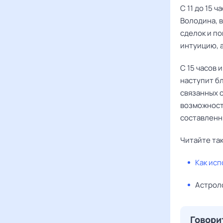
С 11 до 15 
Володина, в
сделок и по
интуицию, 
С 15 часов 
наступит б
связанных 
возможност
составленн
Читайте та
Как исп
Астрол
Говори