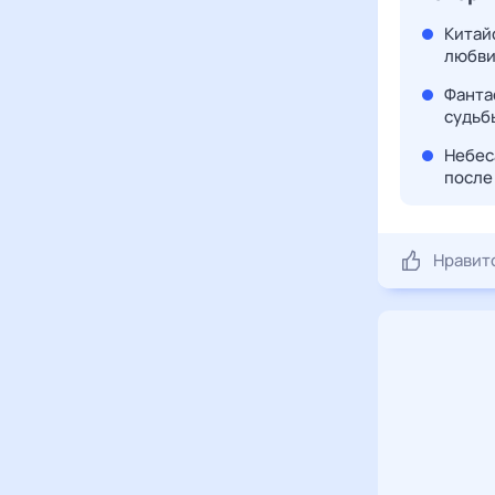
Китайс
любви
Фантас
судьбы
Небеса
после 
Нравит