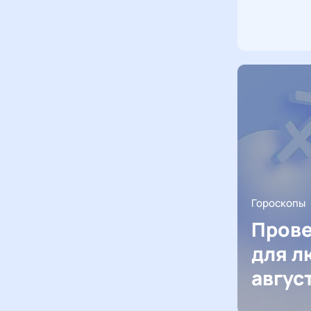
Гороскопы
Прове
для л
авгус