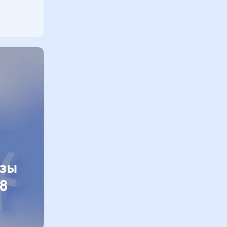
изы
8