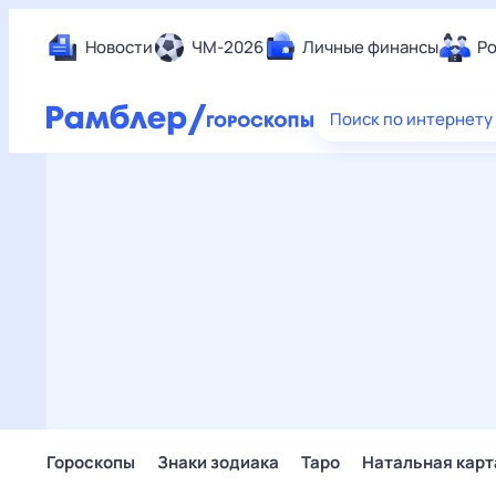
Новости
ЧМ-2026
Личные финансы
Ро
Еда
Поиск по интернету
Здор
Разв
Дом 
Спор
Карь
Авто
Техн
Жизн
Сбер
Горо
Гороскопы
Знаки зодиака
Таро
Натальная карт