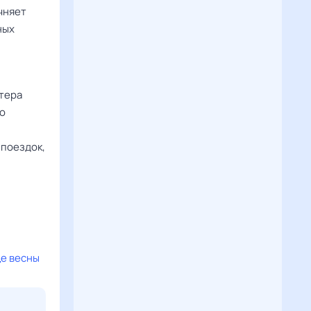
очняет
ных
итера
о
поездок,
це весны