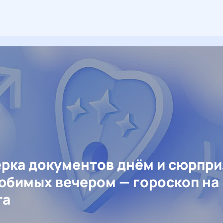
рка документов днём и сюрпр
юбимых вечером — гороскоп на 
та