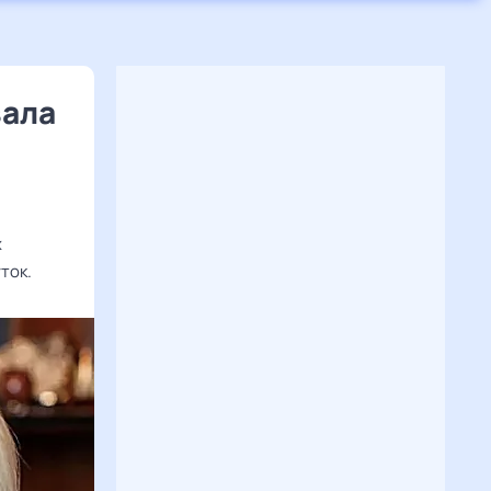
зала
х
ток.