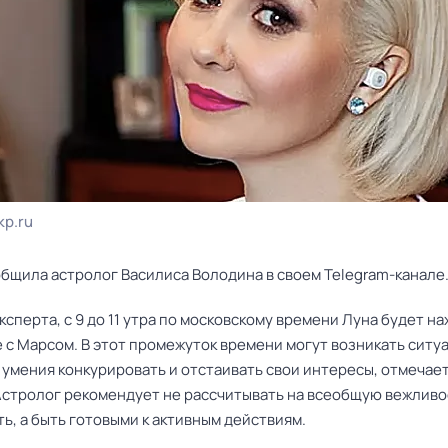
kp.ru
общила астролог Василиса Володина в своем Telegram-канале
ксперта, с 9 до 11 утра по московскому времени Луна будет н
 с Марсом. В этот промежуток времени могут возникать ситу
умения конкурировать и отстаивать свои интересы, отмечае
Астролог рекомендует не рассчитывать на всеобщую вежливо
ь, а быть готовыми к активным действиям.