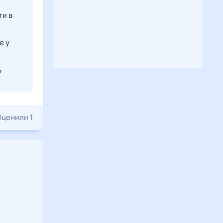
ти в
е у
ь
Оценили 1