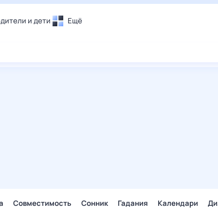
дители и дети
Ещё
Почта
овье
Поиск
лечения и отдых
Погода
и уют
ТВ-программа
т
ера
ологии и тренды
енные ситуации
егаем вместе
скопы
Помощь
а
Совместимость
Сонник
Гадания
Календари
Ди