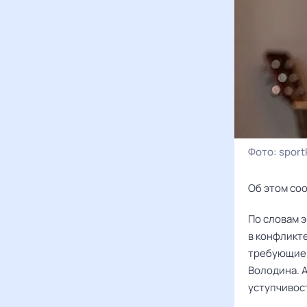
Фото:
sport
Об этом со
По словам э
в конфликте
требующие 
Володина. 
уступчивост