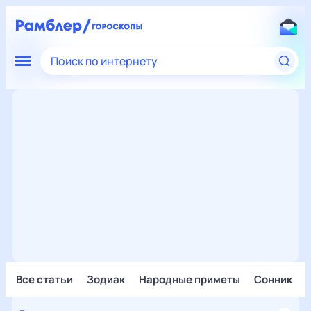
Поиск по интернету
Все статьи
Зодиак
Народные приметы
Сонник