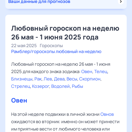
Ваши данные для прогнозов
Любовный гороскоп на неделю
26 мая - 1 июня 2025 года
22 мая 2025
Гороскопы
Рамблер/гороскопы любовный на неделю
Любовный гороскоп на неделю 26 мая - 1 июня
2025 для каждого знака зодиака:
Овен
,
Телец
,
Близнецы
,
Рак
,
Лев
,
Дева
,
Весы
,
Скорпион
,
Стрелец
,
Козерог
,
Водолей
,
Рыбы
Овен
На этой неделе подвижки в личной жизни
Овнов
ожидаются во вторник: именно он может принести
им приятные вести от любимого человека или