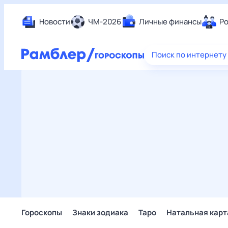
Новости
ЧМ-2026
Личные финансы
Ро
Еда
Поиск по интернету
Здор
Разв
Дом 
Спор
Карь
Авто
Техн
Жизн
Сбер
Горо
Гороскопы
Знаки зодиака
Таро
Натальная карт