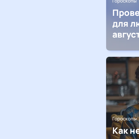
Гороскопы
Прове
для л
авгус
Гороскопы
Как н