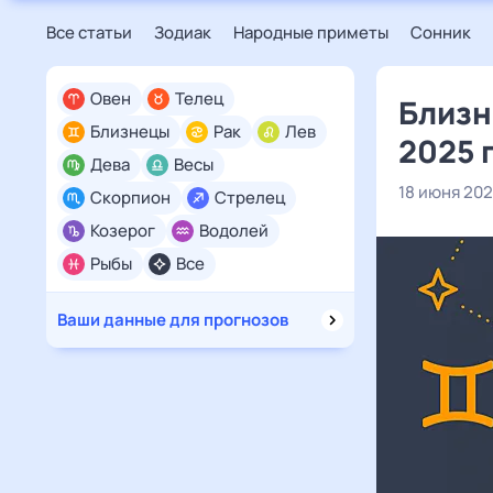
Все статьи
Зодиак
Народные приметы
Сонник
Овен
Телец
Близн
Близнецы
Рак
Лев
2025 
Дева
Весы
18 июня 20
Скорпион
Стрелец
Козерог
Водолей
Рыбы
Все
Ваши данные для прогнозов