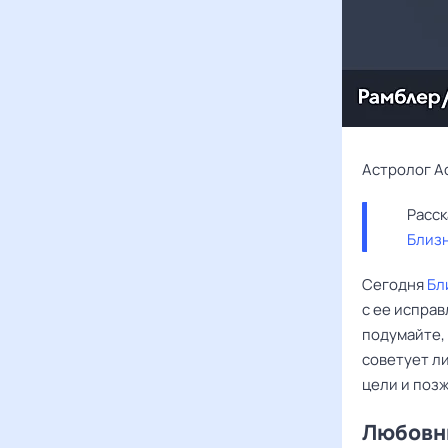
Астролог А
Близ
Сегодня
Бл
с ее исправ
подумайте, 
советует л
цели и позж
Любовны