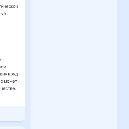
гической
ь в
х
нии
дня вряд
но может
ичестве.