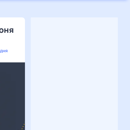
июня
одня