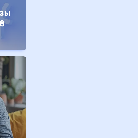
изы
8