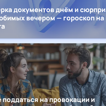
рка документов днём и сюрпр
юбимых вечером — гороскоп на 
та
е поддаться на провокации и