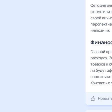
Сегодня в
форме или н
своей личн
перспектива
иллюзиям.
Финансо
Главной п
расходах. 
товаров и 
ли будут э
сложиться 
Контакты с
Нравит