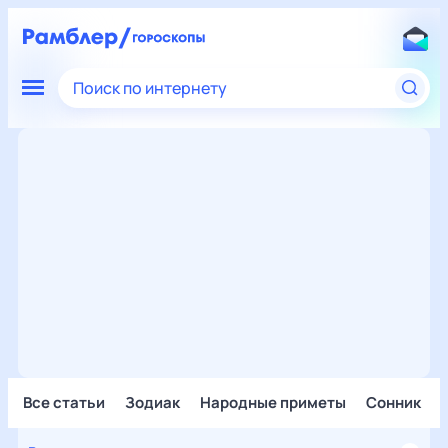
Поиск по интернету
Все статьи
Зодиак
Народные приметы
Сонник