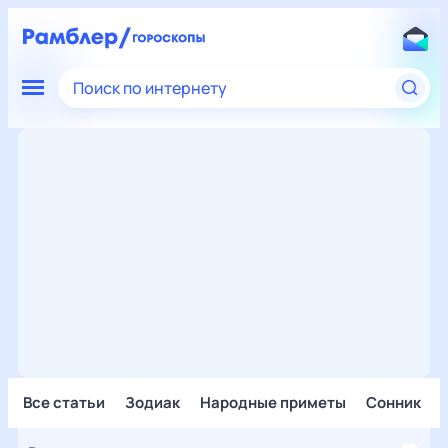
Поиск по интернету
Все статьи
Зодиак
Народные приметы
Сонник