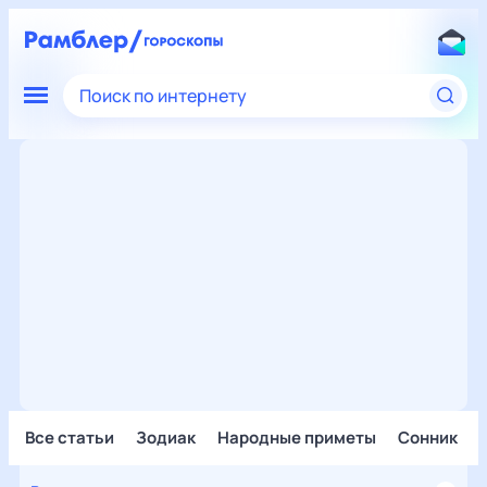
Поиск по интернету
Все статьи
Зодиак
Народные приметы
Сонник