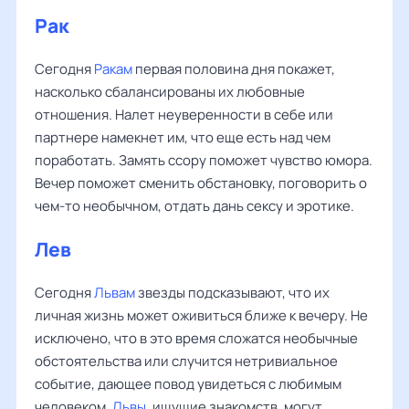
Рак
Сегодня
Ракам
первая половина дня покажет,
насколько сбалансированы их любовные
отношения. Налет неуверенности в себе или
партнере намекнет им, что еще есть над чем
поработать. Замять ссору поможет чувство юмора.
Вечер поможет сменить обстановку, поговорить о
чем-то необычном, отдать дань сексу и эротике.
Лев
Сегодня
Львам
звезды подсказывают, что их
личная жизнь может оживиться ближе к вечеру. Не
исключено, что в это время сложатся необычные
обстоятельства или случится нетривиальное
событие, дающее повод увидеться с любимым
человеком.
Львы
, ищущие знакомств, могут