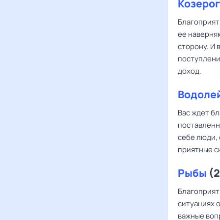
Козерог
Благоприят
ее наверня
сторону. И
поступлени
доход.
Водоле
Вас ждет бл
поставленн
себе люди,
приятные с
Рыбы
(2
Благоприят
ситуациях о
важные воп