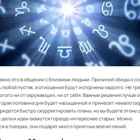
ажно это в общении с близкими людьми. Причиной обиды и с
ь любой пустяк, а отношения будут испорчены надолго. Не тр
огого ни от окружающих, ни от себя. Важные решения лучше 
Вторая половина дня будет насыщенной и принесет немало сю
придется быстро скорректировать планы, но вы будете этому 
е дела и идеи окажутся гораздо интереснее старых. Можно
ся в поездки, они подарят много приятных впечатлений.