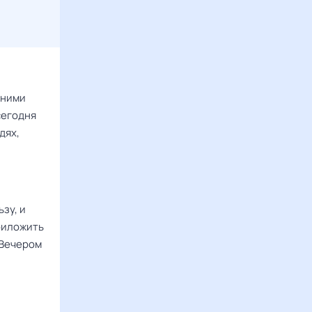
 ними
сегодня
дях,
зу, и
приложить
 Вечером