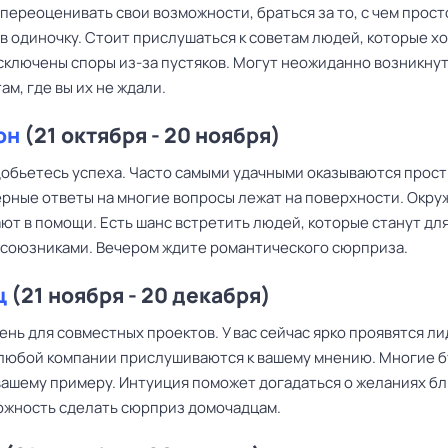
переоценивать свои возможности, браться за то, с чем прост
в одиночку. Стоит прислушаться к советам людей, которые х
исключены споры из-за пустяков. Могут неожиданно возникну
ам, где вы их не ждали.
он
(21 октября - 20 ноября)
добьетесь успеха. Часто самыми удачными оказываются прос
ерные ответы на многие вопросы лежат на поверхности. Окр
ют в помощи. Есть шанс встретить людей, которые станут для
союзниками. Вечером ждите романтического сюрприза.
ц
(21 ноября - 20 декабря)
нь для совместных проектов. У вас сейчас ярко проявятся л
в любой компании прислушиваются к вашему мнению. Многие 
вашему примеру. Интуиция поможет догадаться о желаниях бл
ожность сделать сюрприз домочадцам.