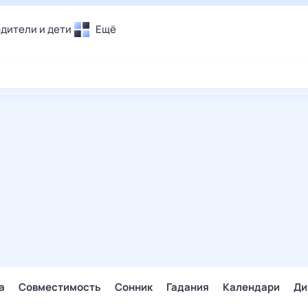
дители и дети
Ещё
Почта
овье
Поиск
лечения и отдых
Погода
и уют
ТВ-программа
т
ера
ологии и тренды
енные ситуации
егаем вместе
скопы
Помощь
а
Совместимость
Сонник
Гадания
Календари
Ди