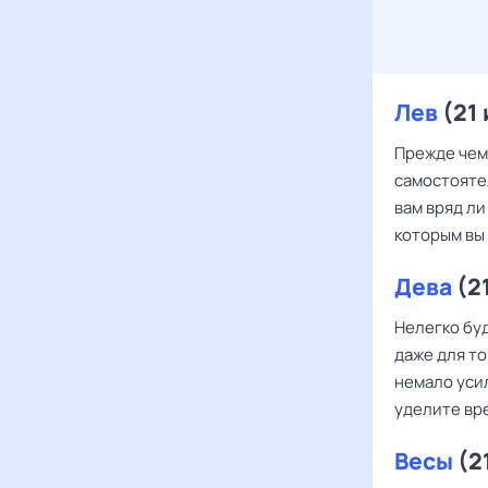
Лев
(21 
Прежде чем 
самостоятел
вам вряд ли
которым вы
Дева
(21
Нелегко буд
даже для т
немало уси
уделите вр
Весы
(2