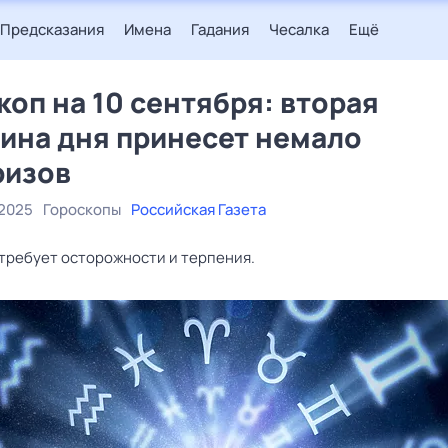
Предсказания
Имена
Гадания
Чесалка
Ещё
коп на 10 сентября: вторая
ина дня принесет немало
ризов
 2025
Гороскопы
Российская Газета
 требует осторожности и терпения.