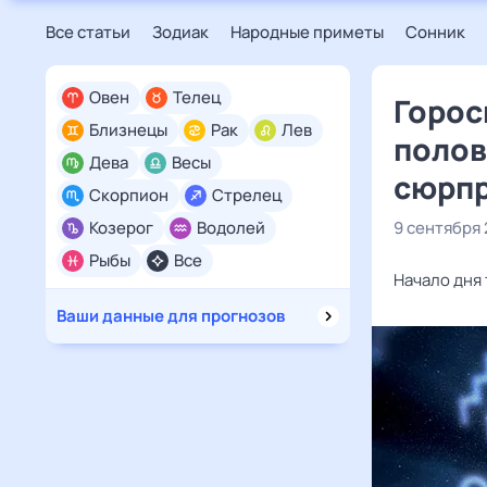
Все статьи
Зодиак
Народные приметы
Сонник
Овен
Телец
Горос
Близнецы
Рак
Лев
полов
Дева
Весы
сюрп
Скорпион
Стрелец
Козерог
Водолей
9 сентября
Рыбы
Все
Начало дня
Ваши данные для прогнозов