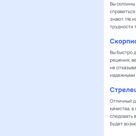
Вы склонны 
справиться 
знают. Не 
трудности т
Скорпи
Вы быстро 
решения, в
не отказыва
надежными 
Стреле
Отличный де
качества, 
следовать 
Будет возм