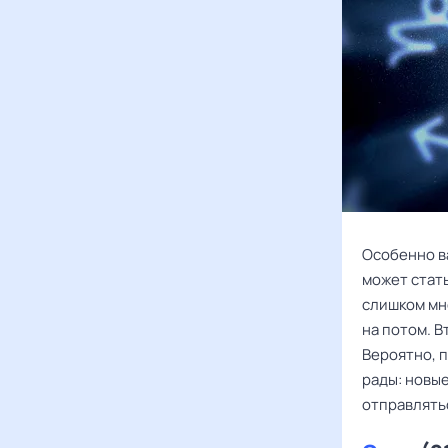
Особенно в
может стат
слишком мн
на потом. 
Вероятно, 
рады: новы
отправлять