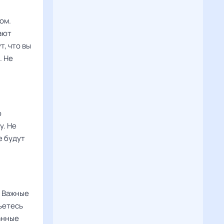
ом.
ают
, что вы
. Не
о
у. Не
е будут
. Важные
ьетесь
анные