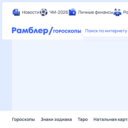
Новости
ЧМ-2026
Личные финансы
Ро
Еда
Поиск по интернету
Здор
Разв
Дом 
Спор
Карь
Авто
Техн
Жизн
Сбер
Горо
Гороскопы
Знаки зодиака
Таро
Натальная карт