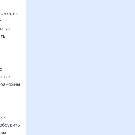
ржка, вы
у
ежные
ить
но
ить о
 Возможны
ных
 обсудить
 им