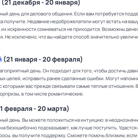
(21 декабря - 20 января)
ный день для делового общения. Если вам потребуется подде
ка получите. Недавние недоброжелатели могут встать на ваш
 в их искренности сомневаться не приходится. Возможны ден
я. Не исключено, что вы найдете способ значительно увелич
й
(21 января - 20 февраля)
агоприятный день. Он подходит для того, чтобы достичь дав
ых целей, исправить ранее сделанные ошибки. Могут напомн
 с которыми вас прежде связывали самые теплые отношения.
юрпризы, в том числе романтические.
1 февраля - 20 марта)
ный день. Вы можете положиться на интуицию: в неоднознач
на безошибочно подсказывает, как лучше поступить. Удастся
росы, вы получите поддержку. Сможете помочь близким, если