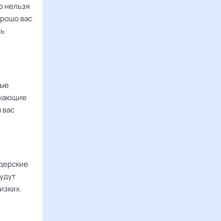
о нельзя
орошо вас
ть
тые
ужающие
 вас
идерские
будут
изких.