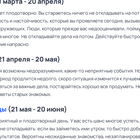
1 марта - 20 апреля)
ет плодотворно. Вы стараетесь ничего не откладывать на пот
сть и настойчивость, которые вы проявляете сегодня, вызыв
кружающих. Люди, которые прежде вас недооценивали, поймут
 многое. Не откладывайте дела на потом. Действуйте быстро
емя напрасно.
21 апреля - 20 мая)
ня возможны недоразумения, какие-то неприятные события. Н
риод продлится недолго, скоро ситуация изменится к лучшем
ться за важные дела, постарайтесь хорошо все продумать. Н
веты старых знакомых.
цы
(21 мая - 20 июня)
иятный и плодотворный день. У вас есть шанс многое успеть
не откладывать: если вы займетесь ими утром, то быстро доб
ультатов. Вероятны неожиданные знакомства, незапланиров