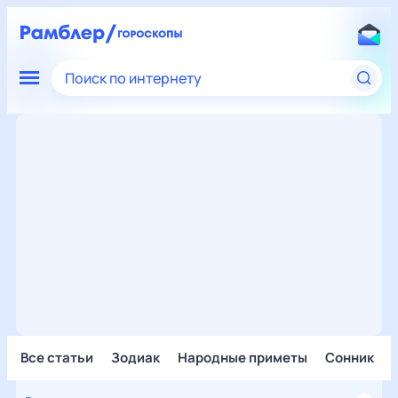
Поиск по интернету
Все статьи
Зодиак
Народные приметы
Сонник