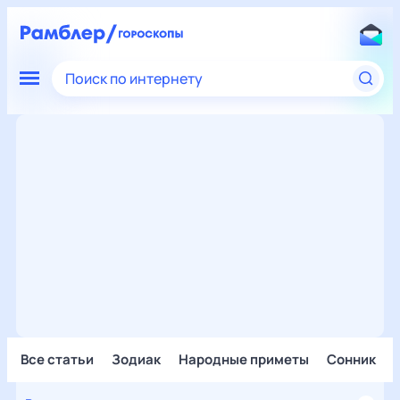
Поиск по интернету
Все статьи
Зодиак
Народные приметы
Сонник