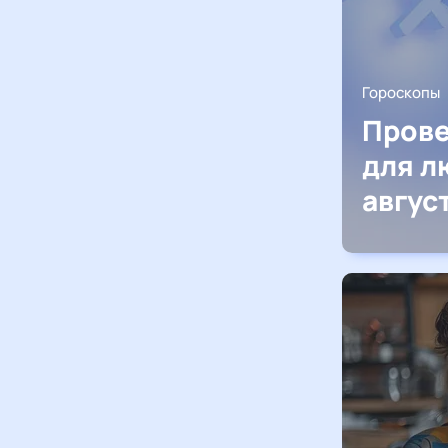
Гороскопы
Прове
для л
авгус