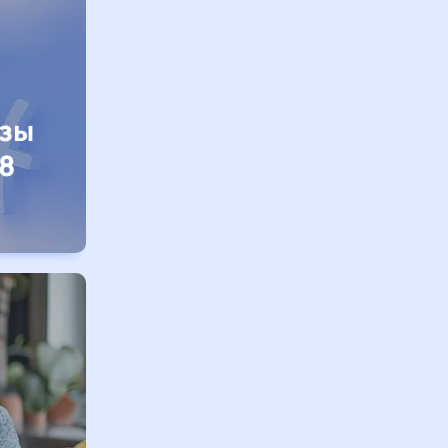
изы
8