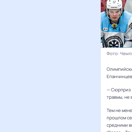
Фото:
Чемп
Олимпийск
Епанчинце
— Сюрприз 
травмы, не 
Тем не мен
прошлом се
средними в