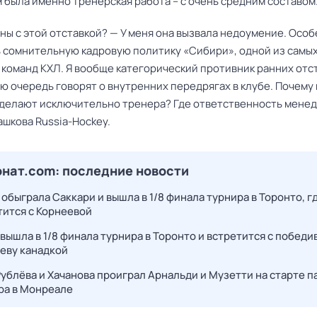
ам была именно тренерская работа – с очень средним составом
ны с этой отставкой? — У меня она вызвала недоумение. Осо
ь сомнительную кадровую политику «Сибири», одной из самы
 команд КХЛ. Я вообще категорический противник ранних отст
ю очередь говорят о внутренних передрягах в клубе. Почему
делают исключительно тренера? Где ответственность мене
ашкова
Russia-Hockey.
нат.com: последние новости
обыграла Саккари и вышла в 1/8 финала турнира в Торонто, г
тится с Корнеевой
 вышла в 1/8 финала турнира в Торонто и встретится с побед
еву канадкой
Рублёва и Хачанова проиграл Арнальди и Музетти на старте п
ра в Монреале