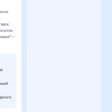
.
бенно
х
авок.
 козлом
джера? —
де
ившей
арного