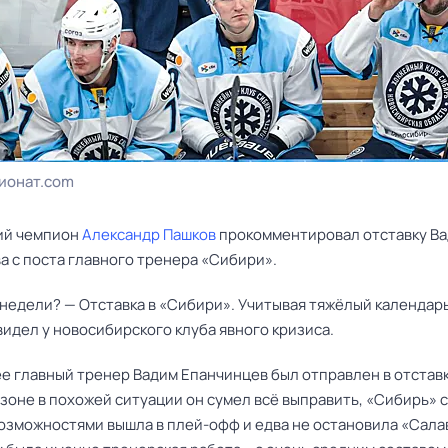
ионат.com
ий чемпион
Александр Пашков
прокомментировал отставку
Ва
ва
с поста главного тренера «Сибири».
недели? — Отставка в «Сибири». Учитывая тяжёлый календарь
видел у новосибирского клуба явного кризиса.
ее главный тренер
Вадим Епанчинцев
был отправлен в отставк
зоне в похожей ситуации он сумел всё выправить, «Сибирь» с
озможностями вышла в плей-офф и едва не остановила
«Сала