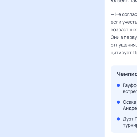
Юлаев»
. Т
— Не соглас
если учест
возрастных
Они в перву
отпущения 
цитирует
П
Чемпио
Гауфф 
встре
Осака
Андре
Дуэт 
турни