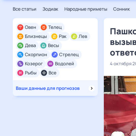
Все статьи
Зодиак
Народные приметы
Сонник
Овен
Телец
Пашко
Близнецы
Рак
Лев
вызыв
Дева
Весы
ответ
Скорпион
Стрелец
Козерог
Водолей
4 октября 
Рыбы
Все
Ваши данные для прогнозов