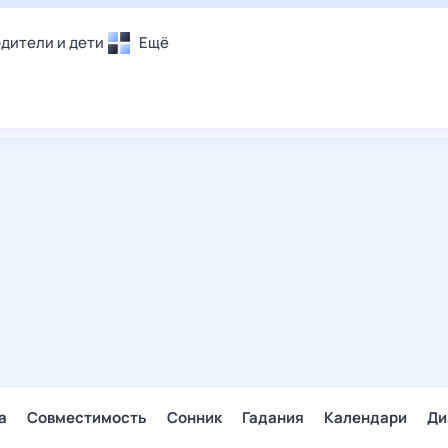
дители и дети
Ещё
Почта
овье
Поиск
лечения и отдых
Погода
и уют
ТВ-программа
т
ера
ологии и тренды
енные ситуации
егаем вместе
скопы
Помощь
а
Совместимость
Сонник
Гадания
Календари
Ди