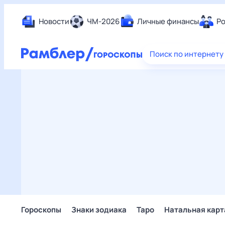
Новости
ЧМ-2026
Личные финансы
Ро
Еда
Поиск по интернету
Здор
Разв
Дом 
Спор
Карь
Авто
Техн
Жизн
Сбер
Горо
Гороскопы
Знаки зодиака
Таро
Натальная карт