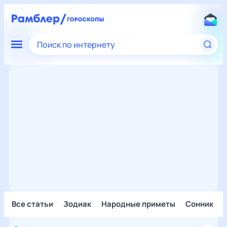
Поиск по интернету
Все статьи
Зодиак
Народные приметы
Сонник