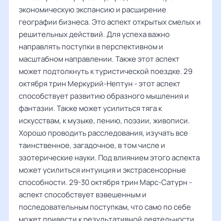
экономическую экспансию и расширение
географии бизнеса. Это аспект открытых смелых и
решительных действий. Для успеха важно
направлять поступки в перспективном и
масштабном направлении. Также этот аспект
может подтолкнуть к туристической поездке. 29
октября трин Меркурий-Нептун - этот аспект
способствует развитию образного мышления и
фантазии. Также может усилиться тяга к
искусствам, к музыке, пению, поэзии, живописи.
Хорошо проводить расследования, изучать все
таинственное, загадочное, в том числе и
эзотерические науки. Под влиянием этого аспекта
может усилиться интуиция и экстрасенсорные
способности. 29-30 октября трин Марс-Сатурн -
аспект способствует взвешенным и
последовательным поступкам, что само по себе
может привести к результативной деятельности.