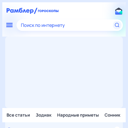
Поиск по интернету
Все статьи
Зодиак
Народные приметы
Сонник