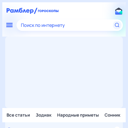
Поиск по интернету
Все статьи
Зодиак
Народные приметы
Сонник