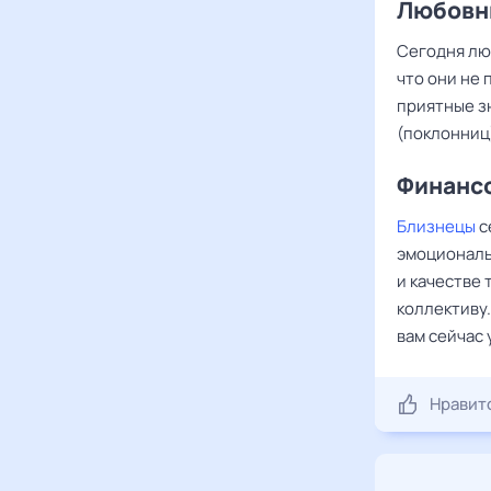
Любовны
Сегодня лю
что они не 
приятные з
(поклонниц
Финансо
Близнецы
с
эмоциональ
и качестве 
коллективу
вам сейчас 
Нравит