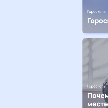
Гороскопы
Горос
Гороскопы
Почем
месте