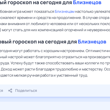
й гороскоп на сегодня для
Близнецов
бовная игра может показаться
Близнецам
настолько увлекат
пожалеют времени и средств на продолжение. В случае спора
наки внимания от любимого человека или от нескольких покл
) могут стать для них компенсацией огорчений и неуверенно
вый гороскоп на сегодня для
Близнецов
егодня могут работать с хорошим настроением. Оптимистич
ный настрой может благоприятно отразиться на производит
труда. Успеху будут также способствовать ваши коллеги по т
. Доход может расти благодаря трудолюбию и мастерству. О
удается мелкая ручная работа и умственный труд.
ся
Поделиться