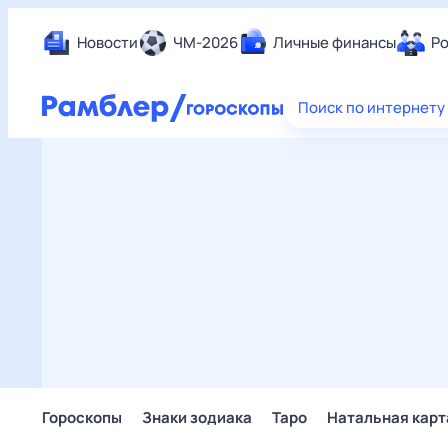
Новости
ЧМ-2026
Личные финансы
Ро
Еда
Поиск по интернету
Здор
Разв
Дом 
Спор
Карь
Авто
Техн
Жизн
Сбер
Горо
Гороскопы
Знаки зодиака
Таро
Натальная карт