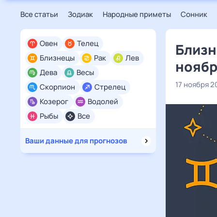
Все статьи
Зодиак
Народные приметы
Сонник
Овен
Телец
Близн
Близнецы
Рак
Лев
ноябр
Дева
Весы
17 ноября 2
Скорпион
Стрелец
Козерог
Водолей
Рыбы
Все
Ваши данные для прогнозов