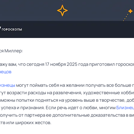
ся Миллер:
нецов
изнецы
могут поймать себя на желании получать все больше
гут возрасти расходы на развлечения, художественные хобби
зможны попытки подняться на уровень выше в творчестве, доб
успеха и признания. Если речь идет о любви, многим
Близне
получить от партнера ее дополнительные доказательства в в
тв или широких жестов.