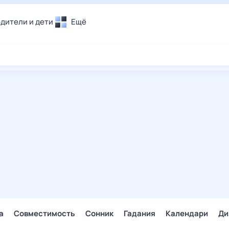
дители и дети
Ещё
Почта
овье
Поиск
лечения и отдых
Погода
и уют
ТВ-программа
т
ера
ологии и тренды
енные ситуации
егаем вместе
скопы
Помощь
а
Совместимость
Сонник
Гадания
Календари
Ди