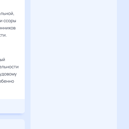
ельной,
 и ссоры
онников
сти.
ный
ельности
рудовому
собенно