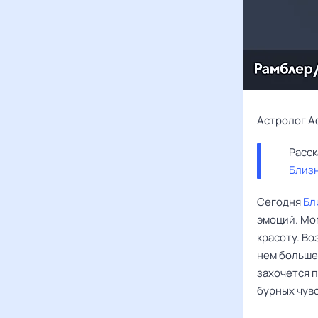
Астролог А
Близ
Сегодня
Бл
эмоций. Мо
красоту. Во
нем больше 
захочется 
бурных чувс