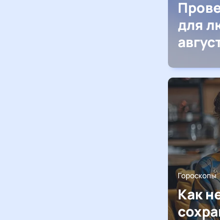
Прове
для л
авгус
Гороскопы
Как н
сохра