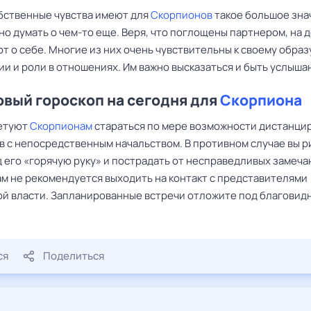
бственные чувства имеют для
Скорпионов
такое большое зна
но думать о чем-то еще. Веря, что поглощены партнером, на 
т о себе. Многие из них очень чувствительны к своему образ
ии и роли в отношениях. Им важно высказаться и быть услыша
вый гороскоп на сегодня для
Скорпиона
етуют
Скорпионам
стараться по мере возможности дистанци
ов с непосредственным начальством. В противном случае вы р
 его «горячую руку» и пострадать от несправедливых замеча
м не рекомендуется выходить на контакт с представителями
й власти. Запланированные встречи отложите под благовид
ся
Поделиться