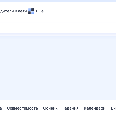
дители и дети
Ещё
Почта
овье
Поиск
лечения и отдых
Погода
и уют
ТВ-программа
т
ера
ологии и тренды
енные ситуации
егаем вместе
скопы
Помощь
а
Совместимость
Сонник
Гадания
Календари
Ди