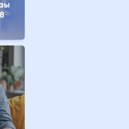
изы
8