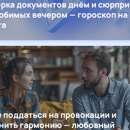
рка документов днём и сюрпр
юбимых вечером — гороскоп на 
та
е поддаться на провокации и
нить гармонию — любовный