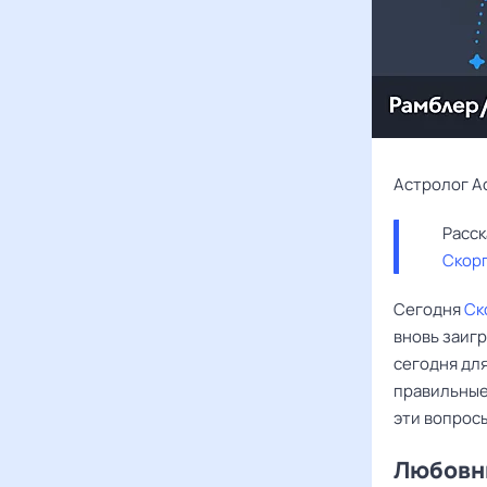
Астролог А
Скор
Сегодня
Ск
вновь заигр
сегодня дл
правильные 
эти вопрос
Любовны