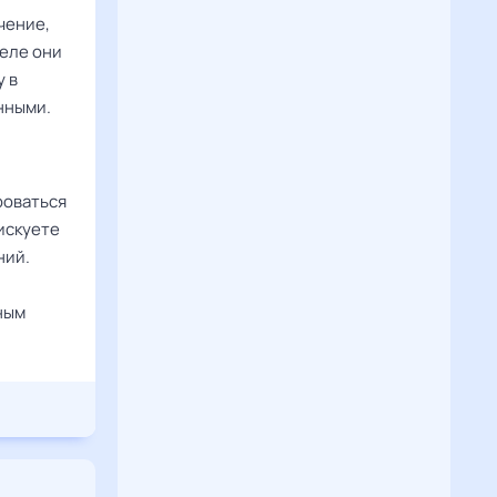
чение,
деле они
у в
нными.
роваться
искуете
ний.
ным