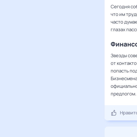
Сегодня со
что им труд
часто думаю
глазах пасс
Финансо
Звезды сов
от контакт
попасть под
Бизнесмена
официально
предлогом.
Нравит