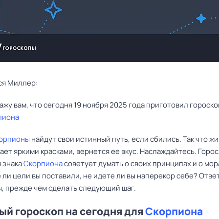
ся Миллер:
пиона
орпионы
найдут свои истинный путь, если сбились. Так что ж
ает яркими красками, вернется ее вкус. Наслаждайтесь. Горос
я знака
Скорпиона
советует думать о своих принципах и о мор
ли цели вы поставили, не идете ли вы наперекор себе? Отве
ы, прежде чем сделать следующий шаг.
й гороскоп на сегодня для
Скорпиона