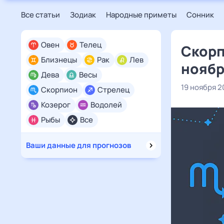
Все статьи
Зодиак
Народные приметы
Сонник
Овен
Телец
Скорп
Близнецы
Рак
Лев
ноябр
Дева
Весы
19 ноября 2
Скорпион
Стрелец
Козерог
Водолей
Рыбы
Все
Ваши данные для прогнозов