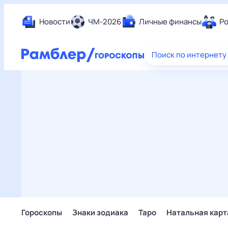
Новости
ЧМ-2026
Личные финансы
Ро
Еда
Поиск по интернету
Здор
Разв
Дом 
Спор
Карь
Авто
Техн
Жизн
Сбер
Горо
Гороскопы
Знаки зодиака
Таро
Натальная карт