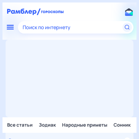
Поиск по интернету
Все статьи
Зодиак
Народные приметы
Сонник