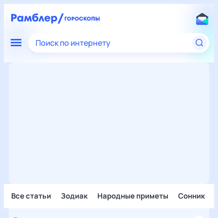
Поиск по интернету
Все статьи
Зодиак
Народные приметы
Сонник