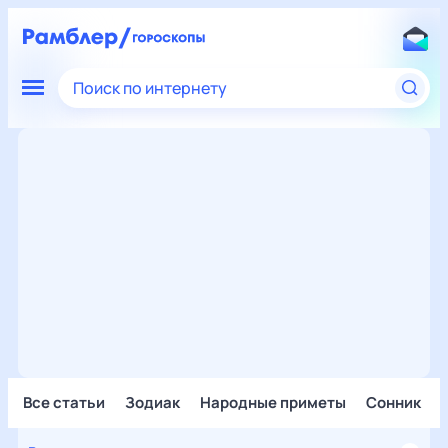
Поиск по интернету
Все статьи
Зодиак
Народные приметы
Сонник