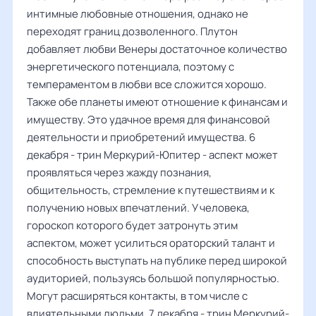
интимные любовные отношения, однако не
переходят границ дозволенного. Плутон
добавляет любви Венеры достаточное количество
энергетического потенциала, поэтому с
темпераментом в любви все сложится хорошо.
Также обе планеты имеют отношение к финансам и
имуществу. Это удачное время для финансовой
деятельности и приобретений имущества. 6
декабря - трин Меркурий-Юпитер - аспект может
проявляться через жажду познания,
общительность, стремление к путешествиям и к
получению новых впечатлений. У человека,
гороскоп которого будет затронуть этим
аспектом, может усилиться ораторский талант и
способность выступать на публике перед широкой
аудиторией, пользуясь большой популярностью.
Могут расширяться контакты, в том числе с
влиятельными людьми. 7 декабря - трин Меркурий-