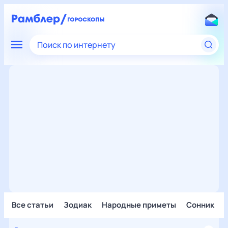
Поиск по интернету
Все статьи
Зодиак
Народные приметы
Сонник