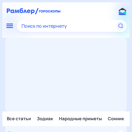
Поиск по интернету
Все статьи
Зодиак
Народные приметы
Сонник