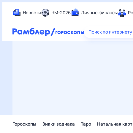
Новости
ЧМ-2026
Личные финансы
Ро
Еда
Поиск по интернету
Здор
Разв
Дом 
Спор
Карь
Авто
Техн
Жизн
Сбер
Горо
Гороскопы
Знаки зодиака
Таро
Натальная карт