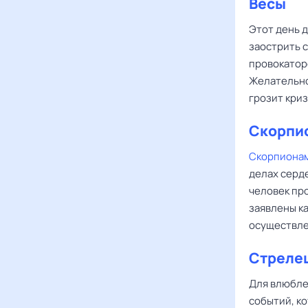
Весы
Этот день 
заострить 
провокатор
Желательно
грозит криз
Скорпи
Скорпиона
делах серд
человек про
заявлены ка
осуществле
Стреле
Для влюбл
событий, ко