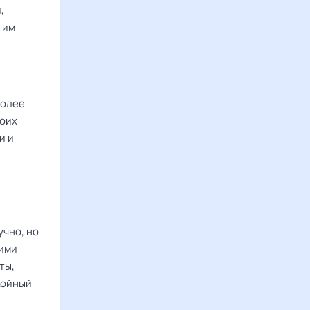
,
 им
более
воих
и и
учно, но
ними
ты,
койный