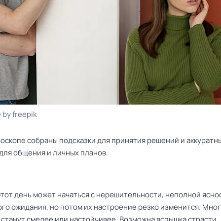
 by freepik
роскопе собраны подсказки для принятия решений и аккуратн
для общения и личных планов.
тот день может начаться с нерешительности, неполной ясно
го ожидания, но потом их настроение резко изменится. Мно
 станут смелее или настойчивее. Возможна вспышка страсти,