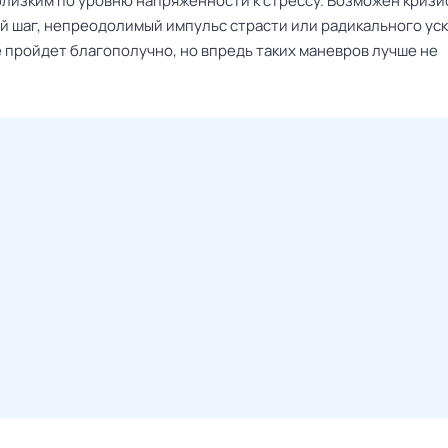
близким по уровню напряженности к стрессу. Возможен кризи
й шаг, непреодолимый импульс страсти или радикального ус
е пройдет благополучно, но впредь таких маневров лучше не