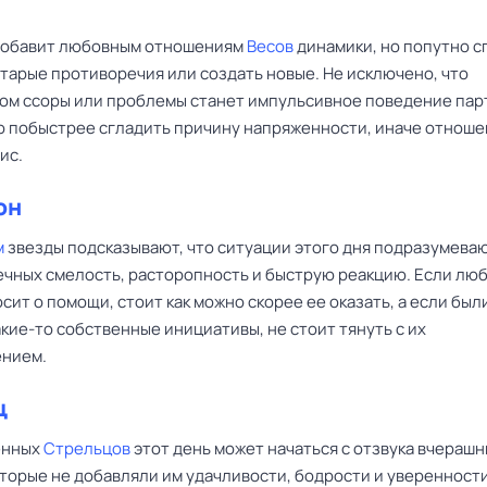
добавит любовным отношениям
Весов
динамики, но попутно 
старые противоречия или создать новые. Не исключено, что
ом ссоры или проблемы станет импульсивное поведение пар
 побыстрее сгладить причину напряженности, иначе отнош
ис.
он
м
звезды подсказывают, что ситуации этого дня подразумеваю
ечных смелость, расторопность и быструю реакцию. Если лю
сит о помощи, стоит как можно скорее ее оказать, а если был
кие-то собственные инициативы, не стоит тянуть с их
нием.
ц
енных
Стрельцов
этот день может начаться с отзвука вчерашн
торые не добавляли им удачливости, бодрости и уверенности