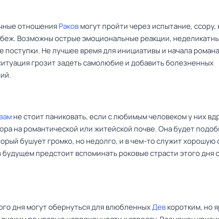
чные отношения
Раков
могут пройти через испытание, ссору,
убеж. Возможны острые эмоциональные реакции, неделикатны
 поступки. Не лучшее время для инициативы и начала романа
ситуация грозит задеть самолюбие и добавить болезненных
ий.
вам
не стоит паниковать, если с любимым человеком у них вд
сора на романтической или житейской почве. Она будет подоб
торый бушует громко, но недолго, и в чем-то служит хорошую 
в будущем предстоит вспоминать роковые страсти этого дня 
ого дня могут обернуться для влюбленных
Дев
коротким, но 