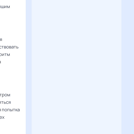
айшим
я
ствовать
 ритм
я
Утром
иться
я попытка
ех