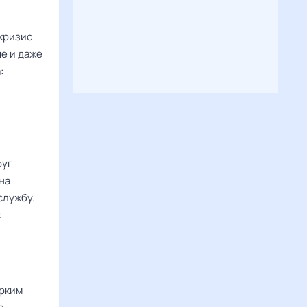
 кризис
е и даже
:
руг
на
службу.
с
ярким