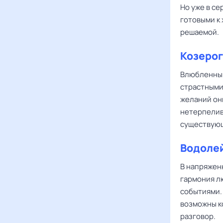
Но уже в с
готовыми к 
решаемой.
Козерог
Влюбленн
страстными
желаний он
нетерпелив
существующ
Водоле
В напряжен
гармония л
событиями.
возможны к
разговор.