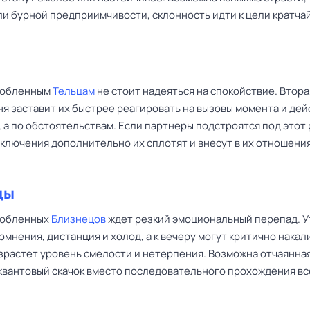
ли бурной предприимчивости, склонность идти к цели кратч
любленным
Тельцам
не стоит надеяться на спокойствие. Втора
ня заставит их быстрее реагировать на вызовы момента и дей
, а по обстоятельствам. Если партнеры подстроятся под этот
иключения дополнительно их сплотят и внесут в их отношени
цы
любленных
Близнецов
ждет резкий эмоциональный перепад. 
мнения, дистанция и холод, а к вечеру могут критично накал
озрастет уровень смелости и нетерпения. Возможна отчаянна
квантовый скачок вместо последовательного прохождения вс