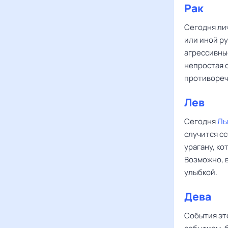
Рак
Сегодня ли
или иной р
агрессивные
непростая 
противореч
Лев
Сегодня
Ль
случится с
урагану, ко
Возможно, 
улыбкой.
Дева
События эт