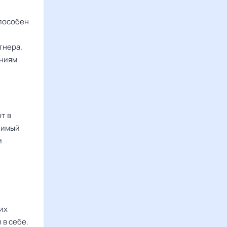
способен
тнера.
ениям
т в
бимый
и
их
 в себе.