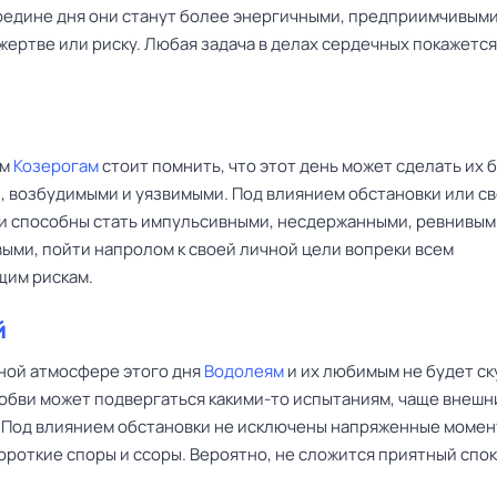
ередине дня они станут более энергичными, предприимчивыми
жертве или риску. Любая задача в делах сердечных покажется
ым
Козерогам
стоит помнить, что этот день может сделать их 
, возбудимыми и уязвимыми. Под влиянием обстановки или с
и способны стать импульсивными, несдержанными, ревнивым
ыми, пойти напролом к своей личной цели вопреки всем
им рискам.
й
ной атмосфере этого дня
Водолеям
и их любимым не будет ск
юбви может подвергаться какими-то испытаниям, чаще внеш
 Под влиянием обстановки не исключены напряженные момен
ороткие споры и ссоры. Вероятно, не сложится приятный спо