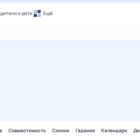
дители и дети
Ещё
Почта
овье
Поиск
лечения и отдых
Погода
и уют
ТВ-программа
т
ера
ологии и тренды
енные ситуации
егаем вместе
скопы
Помощь
а
Совместимость
Сонник
Гадания
Календари
Ди