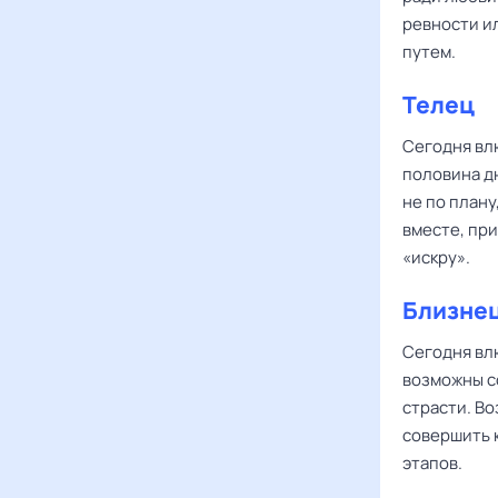
ревности и
путем.
Телец
Сегодня в
половина д
не по плану
вместе, пр
«искру».
Близне
Сегодня в
возможны со
страсти. В
совершить 
этапов.