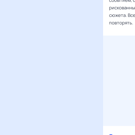
событием, 
рискованны
сюжета. Вс
повторять.