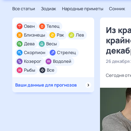
Все статьи
Зодиак
Народные приметы
Сонник
Овен
Телец
Из кр
Близнецы
Рак
Лев
крайн
Дева
Весы
декаб
Скорпион
Стрелец
Козерог
Водолей
26 декабря
Рыбы
Все
Сегодня от
Ваши данные для прогнозов