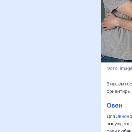
Фото:
Image
В нашем го
ориентиры 
Овен
Для
Овнов
э
вынужденно
ради любви