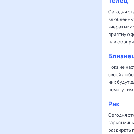
Телец
Сегодня ст
влюбленны
вчерашних 
приятную фа
или сюрпри
Близне
Пока не нас
своей любов
них будут д
помогут им
Рак
Сегодня о
гармоничны
раздирать 