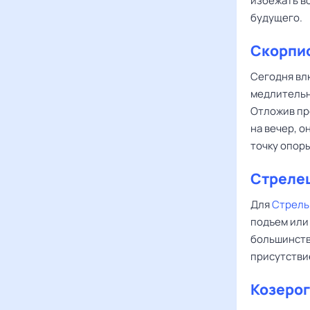
избежать во
будущего.
Скорпи
Сегодня в
медлительны
Отложив пр
на вечер, о
точку опоры
Стреле
Для
Стрель
подъем или 
большинств
присутствие
Козерог