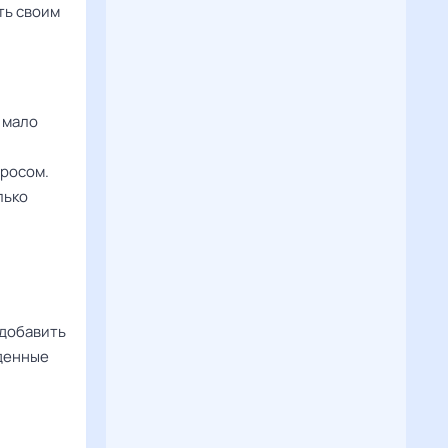
ть своим
х мало
просом.
лько
 добавить
иденные