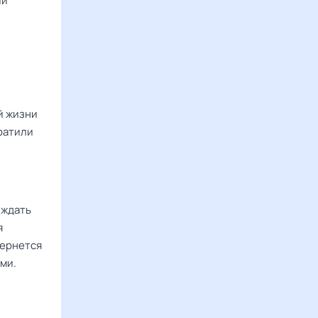
ий
.
й жизни
тратили
 ждать
я
вернется
ми.