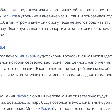
абильная, предсказуемая и гармоничная обстановка вероятне
х
Тельцов
в утренние и дневные часы. Если им понравился хо
событий, утром и днем они смогут еще немного продлить эту
зу. Планируя свидание на вечер, им стоит готовиться к неуд
зу.
цы
тал вечер,
Близнецы
будут склонны относиться ко многим де
ной истории серьезно, как к зоне повышенного напряжения, 
ля этого основания. В конце дня новый настрой или смена об
 взглянуть на ситуацию позитивнее, возможно, даже с юмором
тношения
Раков
с любимым человеком не обязательно будут
ми. Возможно, их пару будут сотрясать эмоциональные бури 
противоречия. Многим
Ракам
будет нелегко сопротивляться 