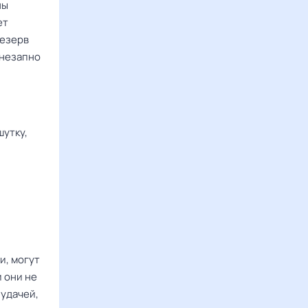
ны
ет
Резерв
внезапно
шутку,
и, могут
 они не
 удачей,