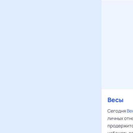
Весы
Сегодня
Ве
личных отно
продержится