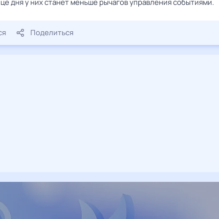
онце дня у них станет меньше рычагов управления событиями.
ся
Поделиться