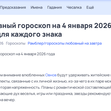
Предсказания
Имена
Гадания
Чесалка
Ещё
ный гороскоп на 4 января 202
для каждого знака
26
Гороскопы
Рамблер/гороскопы любовный на завтра
ороскоп на 4 января 2026 года
ем внимание влюбленных
Овнов
будут удерживать житейские
екты, связанные с их личной жизнью, из-за чего в их паре мо
оторая напряженность. Планы с романтической составляющей
ающие дух веселья, игры или праздника, звезды рекомендую
на вечер.