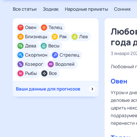
Все статьи
Зодиак
Народные приметы
Сонник
Овен
Телец
Любов
Близнецы
Рак
Лев
года 
Дева
Весы
3 января 20
Скорпион
Стрелец
Козерог
Водолей
Любовный г
Рыбы
Все
Овен
Ваши данные для прогнозов
Утром и дн
деловые асп
царить нек
подразумев
перенести 