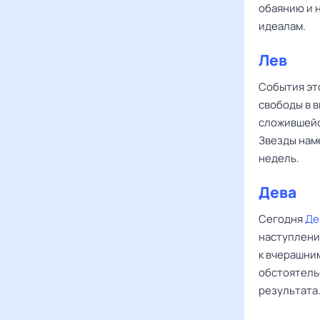
обаянию и н
идеалам.
Лев
События эт
свободы в 
сложившейся
Звезды наме
недель.
Дева
Сегодня
Де
наступления
к вчерашни
обстоятель
результата