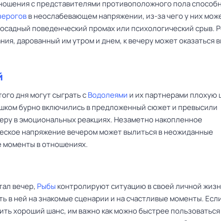
ношения с представителями противоположного пола способ
зерогов
в неослабевающем напряжении, из-за чего у них мож
досадный поведенческий промах или психологический срыв. 
ия, дарованный им утром и днем, к вечеру может оказаться 
й
ого дня могут сыграть с
Водолеями
и их партнерами плохую 
ишком бурно включились в предложенный сюжет и превысили
еру в эмоциональных реакциях. Незаметно накопленное
еское напряжение вечером может вылиться в неожиданные
 моменты в отношениях.
тал вечер,
Рыбы
контролируют ситуацию в своей личной жизн
ь в ней на знакомые сценарии и на счастливые моменты. Если
ить хороший шанс, им важно как можно быстрее пользоваться