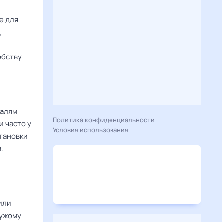
е для
д
обству
талям
Политика конфиденциальности
и часто у
Условия использования
становки
.
или
чужому