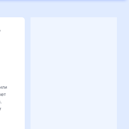
6
 или
жет
,
т