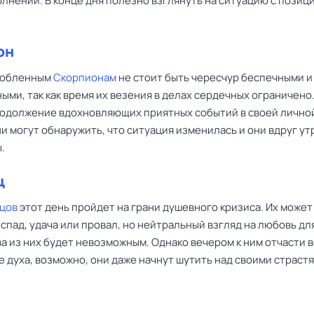
лнений. В конце дня полезно взглянуть на ситуацию с позиц
он
любленным
Скорпионам
не стоит быть чересчур беспечными и
ми, так как время их везения в делах сердечных ограничено
одолжение вдохновляющих приятных событий в своей лично
ни могут обнаружить, что ситуация изменилась и они вдруг у
.
ц
цов
этот день пройдет на грани душевного кризиса. Их может
спад, удача или провал, но нейтральный взгляд на любовь дл
а из них будет невозможным. Однако вечером к ним отчасти 
 духа, возможно, они даже начнут шутить над своими страстя