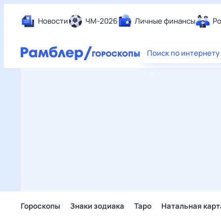
Новости
ЧМ-2026
Личные финансы
Ро
Еда
Поиск по интернету
Здор
Разв
Дом 
Спор
Карь
Авто
Техн
Жизн
Сбер
Горо
Гороскопы
Знаки зодиака
Таро
Натальная карт