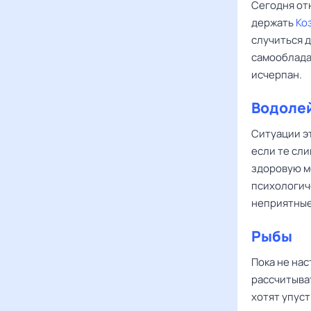
Сегодня от
держать
Ко
случиться 
самообладан
исчерпан.
Водоле
Ситуации эт
если те сл
здоровую м
психологич
неприятные
Рыбы
Пока не нас
рассчитыват
хотят упуст