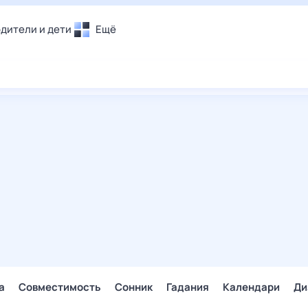
дители и дети
Ещё
Почта
овье
Поиск
лечения и отдых
Погода
и уют
ТВ-программа
т
ера
ологии и тренды
енные ситуации
егаем вместе
скопы
Помощь
а
Совместимость
Сонник
Гадания
Календари
Ди