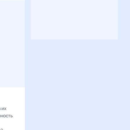
 их
нность