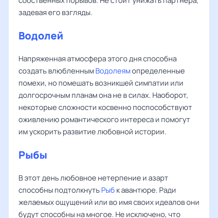
собственных порывов. Не стоит унижать партнера,
задевая его взгляды.
Водолей
Напряженная атмосфера этого дня способна
создать влюбленным
Водолеям
определенные
помехи, но помешать возникшей симпатии или
долгосрочным планам она не в силах. Наоборот,
некоторые сложности косвенно поспособствуют
оживлению романтического интереса и помогут
им ускорить развитие любовной истории.
Рыбы
В этот день любовное нетерпение и азарт
способны подтолкнуть
Рыб
к авантюре. Ради
желаемых ощущений или во имя своих идеалов они
будут способны на многое. Не исключено, что