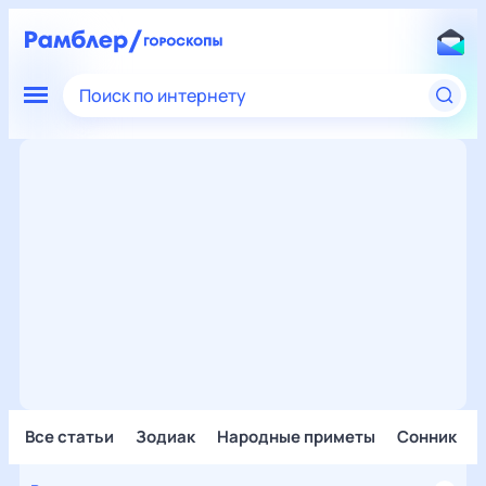
Поиск по интернету
Все статьи
Зодиак
Народные приметы
Сонник