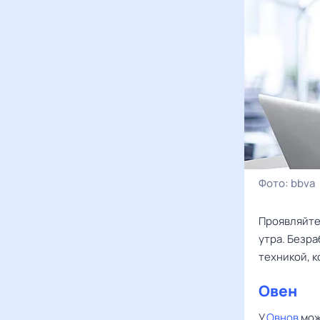
Фото:
bbva
Проявляйте
утра. Безра
техникой, 
Овен
У
Овнов
мож