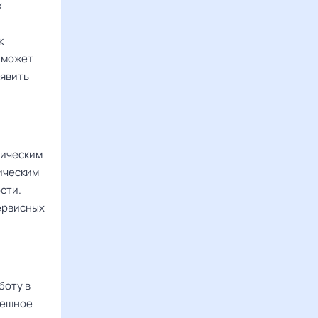
х
к
 может
оявить
зическим
зическим
сти.
ервисных
боту в
пешное