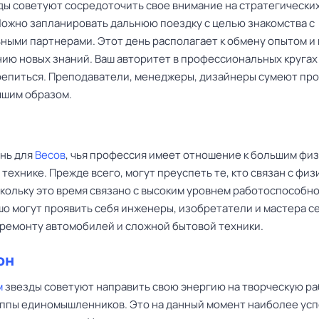
ды советуют сосредоточить свое внимание на стратегически
Можно запланировать дальнюю поездку с целью знакомства с
ными партнерами. Этот день располагает к обмену опытом и 
ию новых знаний. Ваш авторитет в профессиональных кругах
репиться. Преподаватели, менеджеры, дизайнеры сумеют пр
чшим образом.
нь для
Весов
, чья профессия имеет отношение к большим фи
 технике. Прежде всего, могут преуспеть те, кто связан с фи
скольку это время связано с высоким уровнем работоспособно
шо могут проявить себя инженеры, изобретатели и мастера с
 ремонту автомобилей и сложной бытовой техники.
он
м
звезды советуют направить свою энергию на творческую ра
уппы единомышленников. Это на данный момент наиболее ус