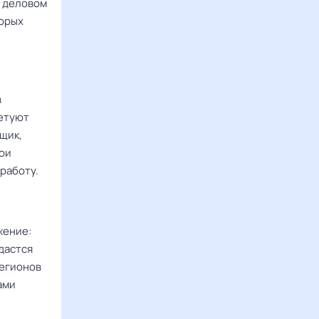
и деловом
торых
в
ветуют
щик,
вои
работу.
жение:
дастся
регионов
ами