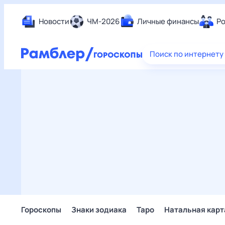
Новости
ЧМ-2026
Личные финансы
Ро
Еда
Поиск по интернету
Здор
Разв
Дом 
Спор
Карь
Авто
Техн
Жизн
Сбер
Горо
Гороскопы
Знаки зодиака
Таро
Натальная карт