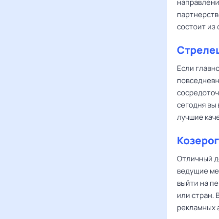
направлени
партнерств
состоит из
Стреле
Если главн
повседневн
сосредоточ
сегодня вы 
лучшие каче
Козерог
Отличный д
ведущие ме
выйти на п
или стран.
рекламных 