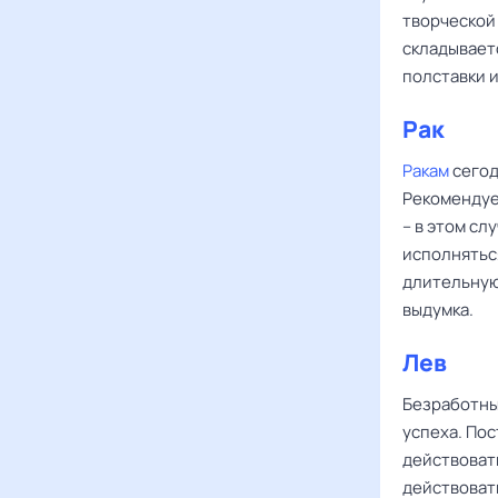
творческой 
складываетс
полставки 
Рак
Ракам
сегод
Рекомендуе
– в этом сл
исполнятьс
длительную
выдумка.
Лев
Безработн
успеха. Пос
действовать
действоват