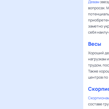
Девам
звез
вопросах. 
потенциаль
приобретен
заметно ук
себя наилу
Весы
Хороший де
нагрузкам и
трудом, по
Также хоро
центров по
Скорпи
Скорпиона
составе гр