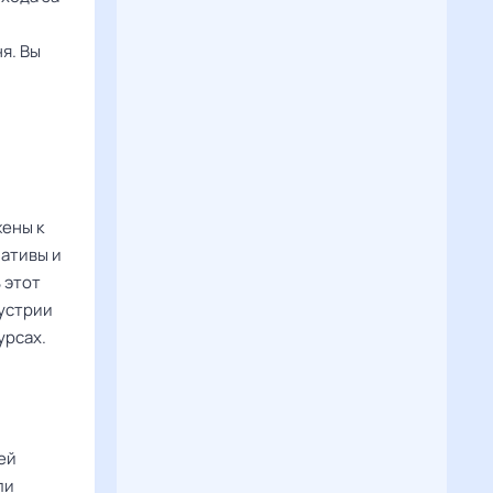
я. Вы
ены к
иативы и
 этот
дустрии
урсах.
ей
ли