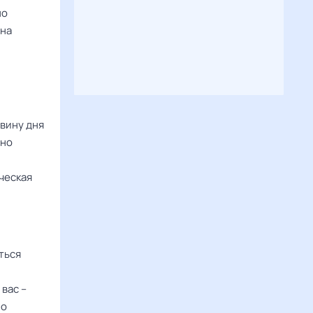
но
 на
вину дня
чно
ческая
ться
вас –
но