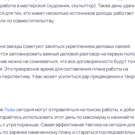
работе в мастерской (художник, скульптор). Также день удач
я для тех, кто имеет несколько источников дохода, работает
или по совместительству.
ня звезды советуют заняться укреплением деловых связей.
тся запланировать важный деловой разговор на первую поло
учае можно не сомневаться, что все договоренности будут то
я. Это прекрасное время для составления плана работы на
 перспективу. У вас может усилиться дар предвидения и твор
ые
Львы
сегодня могут отправляться на поиски работы, и доби
тарайтесь использовать этот день по максимуму и начинайте
 с утра пораньше. Самая эффективная тактика на сегодня для 
ь по заранее намеченному плану и стараться последователь