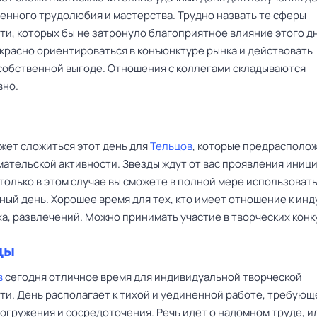
венного трудолюбия и мастерства. Трудно назвать те сферы
ти, которых бы не затронуло благоприятное влияние этого дн
красно ориентироваться в конъюнктуре рынка и действовать
собственной выгоде. Отношения с коллегами складываются
вно.
жет сложиться этот день для
Тельцов
, которые предрасполож
ательской активности. Звезды ждут от вас проявления иниц
только в этом случае вы сможете в полной мере использовать
ный день. Хорошее время для тех, кто имеет отношение к ин
а, развлечений. Можно принимать участие в творческих конк
цы
в
сегодня отличное время для индивидуальной творческой
ти. День располагает к тихой и уединенной работе, требующ
огружения и сосредоточения. Речь идет о надомном труде, и