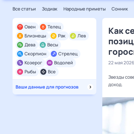
Все статьи
Зодиак
Народные приметы
Сонник
Овен
Телец
Как с
Близнецы
Рак
Лев
позиц
Дева
Весы
горос
Скорпион
Стрелец
Козерог
Водолей
22 мая 202
Рыбы
Все
Звезды сов
доход.
Ваши данные для прогнозов