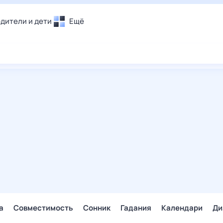
дители и дети
Ещё
Почта
овье
Поиск
лечения и отдых
Погода
и уют
ТВ-программа
т
ера
ологии и тренды
енные ситуации
егаем вместе
скопы
Помощь
а
Совместимость
Сонник
Гадания
Календари
Ди