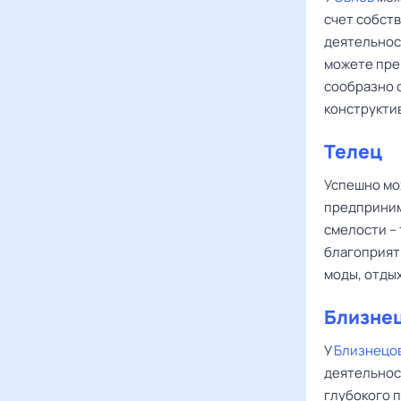
счет собст
деятельнос
можете пре
сообразно 
конструкти
Телец
Успешно мо
предприним
смелости – 
благоприят
моды, отдых
Близне
У
Близнецо
деятельнос
глубокого п