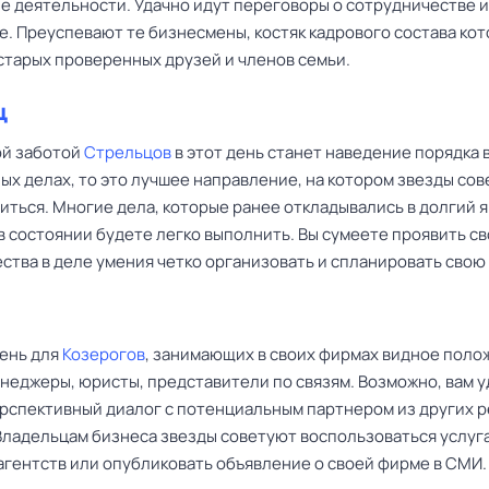
е деятельности. Удачно идут переговоры о сотрудничестве 
е. Преуспевают те бизнесмены, костяк кадрового состава ко
 старых проверенных друзей и членов семьи.
ц
ой заботой
Стрельцов
в этот день станет наведение порядка 
ых делах, то это лучшее направление, на котором звезды со
иться. Многие дела, которые ранее откладывались в долгий я
в состоянии будете легко выполнить. Вы сумеете проявить с
ства в деле умения четко организовать и спланировать свою 
ень для
Козерогов
, занимающих в своих фирмах видное поло
неджеры, юристы, представители по связям. Возможно, вам у
ерспективный диалог с потенциальным партнером из других 
 Владельцам бизнеса звезды советуют воспользоваться услуг
агентств или опубликовать объявление о своей фирме в СМИ.