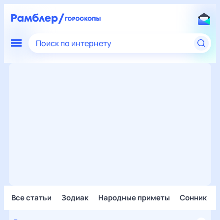
Поиск по интернету
Все статьи
Зодиак
Народные приметы
Сонник