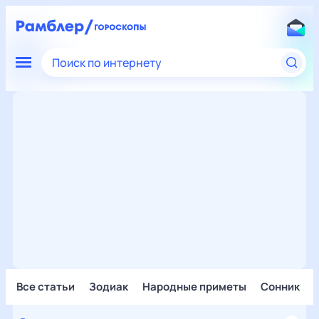
Поиск по интернету
Все статьи
Зодиак
Народные приметы
Сонник