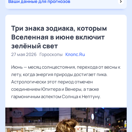
Ваши данные для прогнозов
Три знака зодиака, которым
Вселенная в июне включит
зелёный свет
27 мая 2026
Гороскопы
Клопс.Ru
Июнь — месяц солнцестояния, перехода от весны к
лету, когда энергия природы достигает пика.
Астрологически этот период отмечен
соединением Юпитера и Венеры, а также
гармоничным аспектом Солнца к Нептуну.