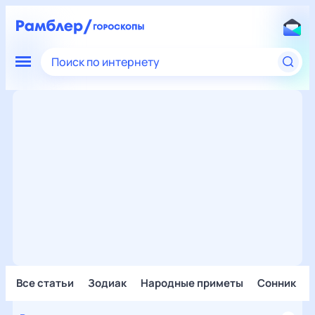
Поиск по интернету
Все статьи
Зодиак
Народные приметы
Сонник